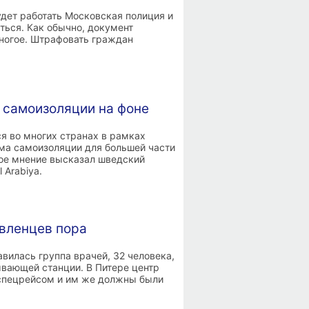
удет работать Московская полиция и
аться. Как обычно, документ
многое. Штрафовать граждан
 самоизоляции на фоне
я во многих странах в рамках
ма самоизоляции для большей части
кое мнение высказал шведский
 Arabiya.
вленцев пора
авилась группа врачей, 32 человека,
ывающей станции. В Питере центр
 спецрейсом и им же должны были