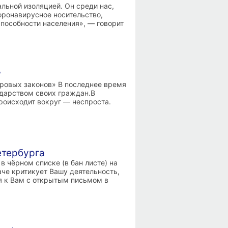
альной изоляцией. Он среди нас,
оронавирусное носительство,
пособности населения», — говорит
?
ровых законов» В последнее время
ударством своих граждан.В
происходит вокруг — неспроста.
етербурга
 чёрном списке (в бан листе) на
наче критикует Вашу деятельность,
я к Вам с открытым письмом в