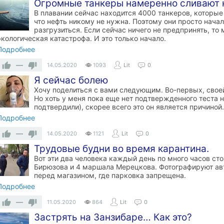
Огромные танкеры намеренно сливают 
В плавании сейчас находится 4000 танкеров, которые 
что нефть никому не нужна. Поэтому они просто начали
разгрузиться. Если сейчас ничего не предпринять, то
экологическая катастрофа. И это только начало.
Подробнее
—
14.05.2020
1093
Lit
0
Я сейчас болею
Хочу поделиться с вами следующим. Во-первых, своей
Но хоть у меня пока еще нет подтвержденного теста н
подтвердили), скорее всего это он является причиной.
Подробнее
—
14.05.2020
1121
Lit
0
Трудовые будни во время карантина.
Вот эти два человека каждый день по много часов с
Бирюзова и 4 маршала Мерецкова. Фотографируют ав
перед магазином, где парковка запрещена.
Подробнее
—
11.05.2020
864
Lit
0
Застрять на Занзибаре… Как это?