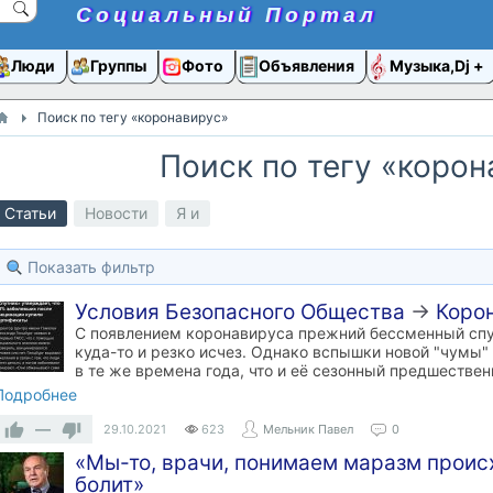
Социальный Портал
Люди
Группы
Фото
Объявления
Музыка,Dj
Поиск по тегу «коронавирус»
Поиск по тегу «корон
Статьи
Новости
Я и
Показать фильтр
Условия Безопасного Общества
→
Коро
С появлением коронавируса прежний бессменный спут
куда-то и резко исчез. Однако вспышки новой "чумы
в те же времена года, что и её сезонный предшествен
Подробнее
—
29.10.2021
623
Мельник Павел
0
«Мы-то, врачи, понимаем маразм происх
болит»