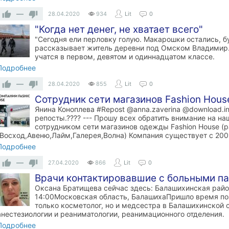
—
28.04.2020
934
Lit
0
"Когда нет денег, не хватает всего"
"Сегодня ели перловку голую. Макарошки остались, бу
рассказывает житель деревни под Омском Владимир. 
учатся в первом, девятом и одиннадцатом классе.
Подробнее
—
28.04.2020
855
Lit
0
Сотрудник сети магазинов Fashion Hous
Янина Коноплева #Repost @anna.zaverina @download.i
репосты.???? --- Прошу всех обратить внимание на на
сотрудником сети магазинов одежды Fashion House (
(Восход,Авеню,Лайм,Галерея,Волна) Компания существует с 2001
Подробнее
—
27.04.2020
866
Lit
0
Врачи контактировавшие с больными па
Оксана Братищева сейчас здесь: Балашихинская райо
14:00Московская область, БалашихаПришло время поз
только косметолог, но и медсестра в Балашихинской 
анестезиологии и реаниматологии, реанимационного отделения.
Подробнее