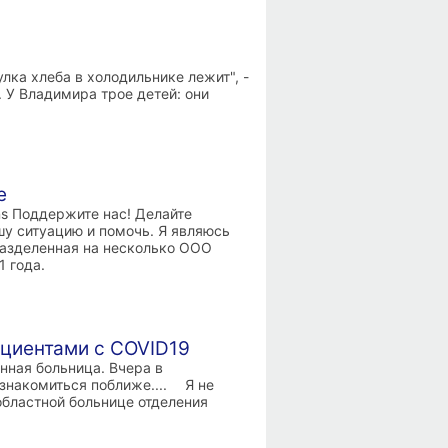
лка хлеба в холодильнике лежит", -
У Владимира трое детей: они
e
ns Поддержите нас! Делайте
шу ситуацию и помочь. Я являюсь
разделенная на несколько ООО
 года.
циентами с COVID19
нная больница. Вчера в
накомиться поближе.... ⠀ Я не
областной больнице отделения