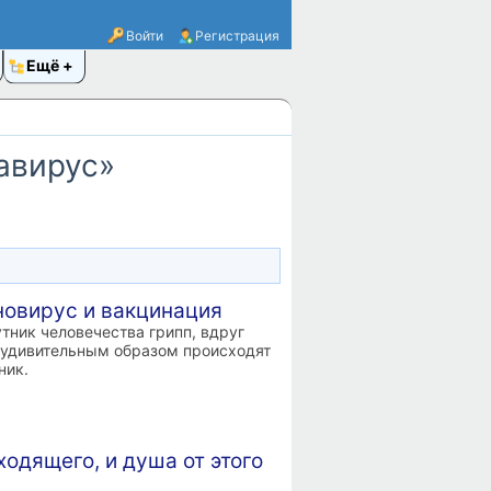
Войти
Регистрация
Ещё
авирус»
новирус и вакцинация
ник человечества грипп, вдруг
" удивительным образом происходят
ник.
одящего, и душа от этого