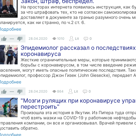
Закон, штраф, беспредел.
На просторах интернета появилась инструкция, как б
за что штрафовать тех, кто не согласен самоизолиров
доставляет в документе за гранью разумного очень 
планируется, как ни странно, по ч.2 ст. 6.
Подробнее
—
28.04.2020
1010
Lit
0
Эпидемиолог рассказал о последствиях
коронавируса
Жесткие ограничительные меры, которые принимаютс
борьбы с коронавирусом, в том числе введение режи
населения, могут иметь опасные политические последствия. Та
эпидемиолог, профессор Джон Гизек (John Giesecke), передает Al
Подробнее
—
28.04.2020
864
Lit
0
"Мозги рулящих при коронавирусе упра
перестроить"
Произошла эта история в Якутии. Из Питера туда отпр
чтоб взять мазки на COVID-19 у работников нефтедоб
управления компании, он все и организовывал. Врачей привели
доставить обратно.
Подробнее