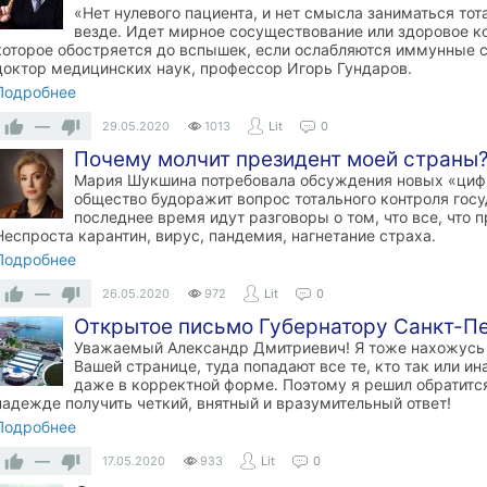
«Нет нулевого пациента, и нет смысла заниматься тот
везде. Идет мирное сосуществование или здоровое к
которое обостряется до вспышек, если ослабляются иммунные с
доктор медицинских наук, профессор Игорь Гундаров.
Подробнее
—
29.05.2020
1013
Lit
0
Почему молчит президент моей страны
Мария Шукшина потребовала обсуждения новых «циф
общество будоражит вопрос тотального контроля гос
последнее время идут разговоры о том, что все, что 
Неспроста карантин, вирус, пандемия, нагнетание страха.
Подробнее
—
26.05.2020
972
Lit
0
Открытое письмо Губернатору Санкт-П
Уважаемый Александр Дмитриевич! Я тоже нахожусь в
Вашей странице, туда попадают все те, кто так или и
даже в корректной форме. Поэтому я решил обратитс
надежде получить четкий, внятный и вразумительный ответ!
Подробнее
—
17.05.2020
933
Lit
0