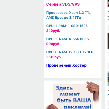
Cервер VDS/VPS
Процессоры Xeon 3.2 ГГц
AMD Epyc до 3.4 ГГц
CPU-1. RAM-1. SSD-15ГБ
249руб.
CPU-2. RAM-4. SSD 60ГБ
909руб.
CPU-8. RAM-12. SSD-120ГБ
2619руб.
Провереный Хостер