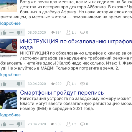
Вот уже почти два месяца, как мы находимся на Занз
детства из истории про доктора Айболита. В сказке Ч
больных в далёкую Африку. Но наша история сложилас
пристанищем, а местные жители — помощниками на время все
Подробнее
—
08.05.2020
994
Lit
0
ИНСТРУКЦИЯ по обжалованию штрафов с
кода
ИНСТРУКЦИЯ по обжалованию штрафов с камер за от
ласточки штрафов за нарушение требований режима п
обжаловать - читайте здесь! Жалоб надо несколько. Итак: 1. Жа
суд! Не жалуйтесь в МАДИ! Только зря потратите время. 2.
Подробнее
—
30.04.2020
929
Lit
0
Смартфоны пройдут перепись
Регистрация устройств по заводскому номеру может с
Власти могут ввести обязательную регистрацию моби
номеру (IMEI) в середине 2021 года.
Подробнее
—
28.04.2020
939
Lit
0