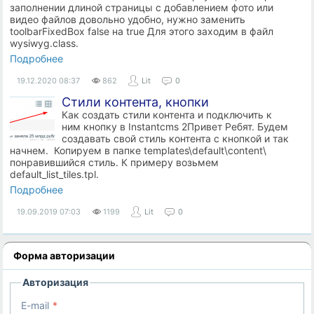
заполнении длиной страницы с добавлением фото или
видео файлов довольно удобно, нужно заменить
toolbarFixedBox false на true Для этого заходим в файл
wysiwyg.class.
Подробнее
19.12.2020
08:37
862
Lit
0
Стили контента, кнопки
Как создать стили контента и подключить к
ним кнопку в Instantcms 2Привет Ребят. Будем
создавать свой стиль контента с кнопкой и так
начнем. Копируем в папке templates\default\content\
понравившийся стиль. К примеру возьмем
default_list_tiles.tpl.
Подробнее
19.09.2019
07:03
1199
Lit
0
Форма авторизации
Авторизация
E-mail