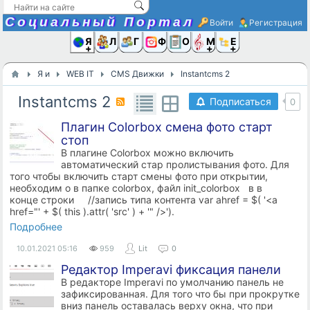
Социальный Портал
Войти
Регистрация
Я и
Люди
Группы
Фото
Объявлени
Музыка,D
Ещё
Я и
WEB IT
CMS Движки
Instantcms 2
Instantcms 2
Подписаться
0
Плагин Colorbox смена фото старт
стоп
В плагине Colorbox можно включить
автоматический стар пролистывания фото. Для
того чтобы включить старт смены фото при открытии,
необходим о в папке colorbox, файл init_colorbox в в
конце строки //запись типа контента var ahref = $( '<a
href="' + $( this ).attr( 'src' ) + '" />').
Подробнее
10.01.2021
05:16
959
Lit
0
Редактор Imperavi фиксация панели
В редакторе Imperavi по умолчанию панель не
зафиксированная. Для того что бы при прокрутке
вниз панель оставалась верху окна, что при