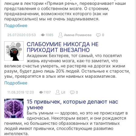
лекции в лектории «Прямая речь», переворачивает наши
представления о собственном мозге. О строении,
предназначении, возможностях которого (как ни
парадоксально) мы не очень задумываемся.
Подробнее
25.07.2020
03:53
1085
Амина Романова
0
СЛАБОУМИЕ НИКОГДА НЕ
ПРИХОДИТ ВНЕЗАПНО
Академик Бехтерев, тот самый, что посвятил
жизнь изучению мозга, как-то заметил, что
великое счастье умереть, не растеряв на дорогах жизни
разум, будет дано лишь 20% людей. Остальные к старости,
увы, превратятся в злых или наивных маразматиков.
Подробнее
11.08.2019
12:20
1107
Lit
0
15 привычек, которые делают нас
умнее
Быть умным — здорово, но это не происходит в
одночасье. Некоторым везет, и они рождаются
гениями, но большинство образованных и талантливых
людей имеют привычки, способствующие развитию
интеллекта.