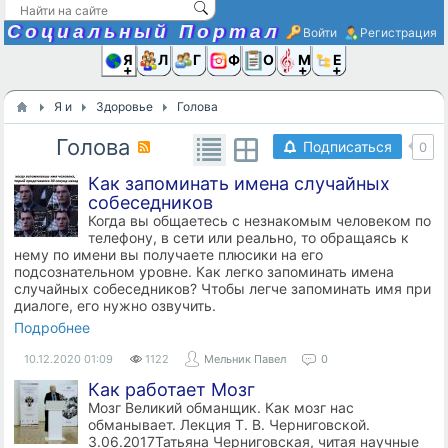
Социальный Портал
Войти
Регистрация
Я и
Люди
Группы
Фото
Объявлени
Музыка,D
Ещё
Я и
Здоровье
Голова
Голова
Подписаться
0
Как запоминать имена случайных
собеседников
Когда вы общаетесь с незнакомым человеком по
телефону, в сети или реально, то обращаясь к
нему по имени вы получаете плюсики на его
подсознательном уровне. Как легко запоминать имена
случайных собеседников? Чтобы легче запоминать имя при
диалоге, его нужно озвучить.
Подробнее
10.12.2020
01:09
1122
Мельник Павел
0
Как работает Мозг
Мозг Великий обманщик. Как мозг нас
обманывает. Лекция Т. В. Черниговской.
3.06.2017Татьяна Черниговская, читая научные