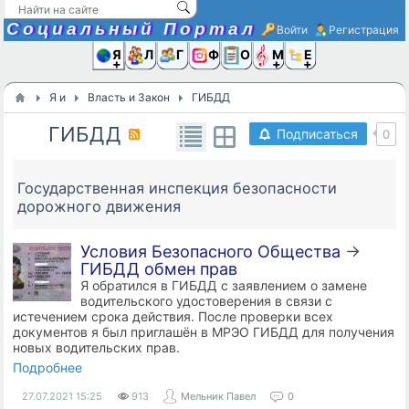
Социальный Портал
Войти
Регистрация
Я и
Люди
Группы
Фото
Объявлени
Музыка,D
Ещё
Я и
Власть и Закон
ГИБДД
ГИБДД
Подписаться
0
Государственная инспекция безопасности
дорожного движения
Условия Безопасного Общества
→
ГИБДД обмен прав
Я обратился в ГИБДД с заявлением о замене
водительского удостоверения в связи с
истечением срока действия. После проверки всех
документов я был приглашён в МРЭО ГИБДД для получения
новых водительских прав.
Подробнее
27.07.2021
15:25
913
Мельник Павел
0