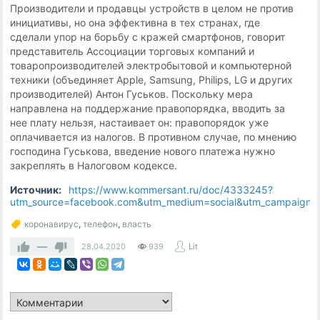
Производители и продавцы устройств в целом не против
инициативы, но она эффективна в тех странах, где
сделали упор на борьбу с кражей смартфонов, говорит
представитель Ассоциации торговых компаний и
товаропроизводителей электробытовой и компьютерной
техники (объединяет Apple, Samsung, Philips, LG и других
производителей) Антон Гуськов. Поскольку мера
направлена на поддержание правопорядка, вводить за
нее плату нельзя, настаивает он: правопорядок уже
оплачивается из налогов. В противном случае, по мнению
господина Гуськова, введение нового платежа нужно
закреплять в Налоговом кодексе.
Источник:
https://www.kommersant.ru/doc/4333245?
utm_source=facebook.com&utm_medium=social&utm_campaign=am
коронавирус
,
телефон
,
власть
—
28.04.2020
939
Lit