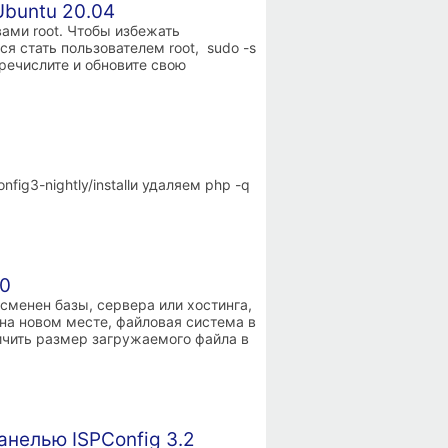
Ubuntu 20.04
ами root. Чтобы избежать
я стать пользователем root, sudo -s
еречислите и обновите свою
fig3-nightly/installи удаляем php -q
20
сменен базы, сервера или хостинга,
на новом месте, файловая система в
ичить размер загружаемого файла в
анелью ISPConfig 3.2