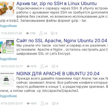
Архив tar, zip по SSH в Linux Ubuntu
Подключаемся к серверу через SSH. В убунту встроен
работы с архивами через SSH не требуется дополните
файлов без сжатия, но возможно использование для с
gzip и bzip2. Запаковываем файлы формат gzip - tar.
Подробнее
11.10.2020
21:36
1748
Lit
0
Сайт по SSL Apache, Nginx Ubuntu 20.04
Мы узнали что такое хостинг и сервер и их различия.
установили Apache и Nginx , осталось настроить дос
шифрование SSL от Let’s Encrypt.
Подробнее
09.10.2020
22:17
1679
Lit
0
NGINX ДЛЯ APACHE В UBUNTU 20.04
Прежде всего давайте поменяем порт Апаче так как Ng
сейчас занимает Апаче. Все рабочие конфиги которы
просто добавляя в конце 1, а редактируем оригинал.
апаче, а потом сайтов. cp /etc/apache2/apache2.
Подробнее
07.10.2020
22:07
1665
Lit
0