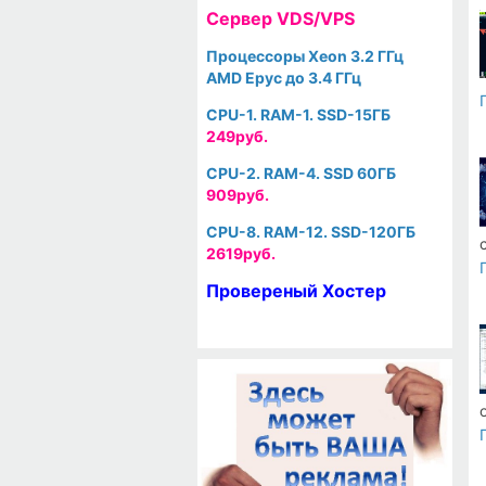
Cервер VDS/VPS
Процессоры Xeon 3.2 ГГц
AMD Epyc до 3.4 ГГц
CPU-1. RAM-1. SSD-15ГБ
249руб.
CPU-2. RAM-4. SSD 60ГБ
909руб.
CPU-8. RAM-12. SSD-120ГБ
2619руб.
Провереный Хостер