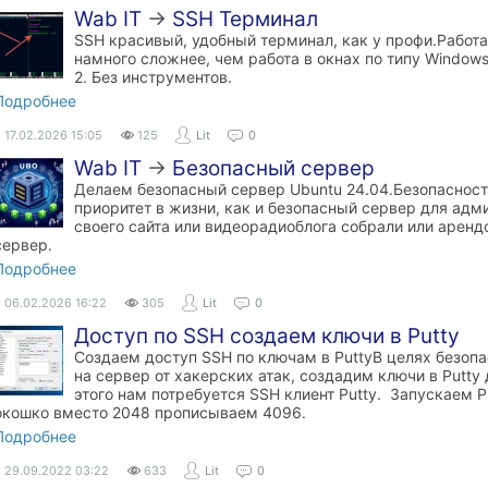
Wab IT
→
SSH Терминал
SSH красивый, удобный терминал, как у профи.Работа
намного сложнее, чем работа в окнах по типу Window
2. Без инструментов.
Подробнее
17.02.2026
15:05
125
Lit
0
Wab IT
→
Безопасный сервер
Делаем безопасный сервер Ubuntu 24.04.Безопасност
приоритет в жизни, как и безопасный сервер для адми
своего сайта или видеорадиоблога собрали или арен
сервер.
Подробнее
06.02.2026
16:22
305
Lit
0
Доступ по SSH создаем ключи в Putty
Создаем доступ SSH по ключам в PuttyВ целях безопа
на сервер от хакерских атак, создадим ключи в Putty
этого нам потребуется SSH клиент Putty. Запускаем P
окошко вместо 2048 прописываем 4096.
Подробнее
29.09.2022
03:22
633
Lit
0