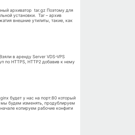
ный архиватор tar.gz Поэтому для
льной установки. Tar – архив
жатия внешние утилиты, такие, как
 Взяли в аренду Server VDS-VPS
туп по HTTPS, HTTP2 добавив к нему
inx будет у нас на порт:80 который
е мы будем изменять, продублируем
 Вначале копируем рабочие конфиги