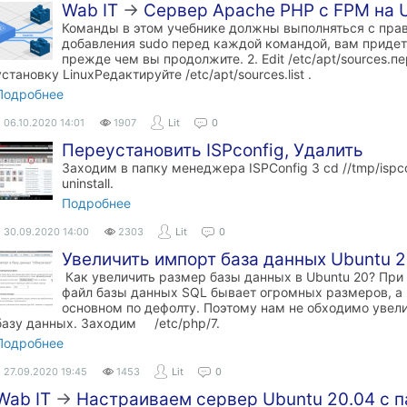
Wab IT
→
Сервер Apache PHP с FPM на 
Команды в этом учебнике должны выполняться с прав
добавления sudo перед каждой командой, вам придетс
прежде чем вы продолжите. 2. Edit /etc/apt/sources.п
установку LinuxРедактируйте /etc/apt/sources.list .
Подробнее
06.10.2020
14:01
1907
Lit
0
Переустановить ISPconfig, Удалить
Заходим в папку менеджера ISPConfig 3 cd //tmp/ispcon
uninstall.
Подробнее
30.09.2020
14:00
2303
Lit
0
Увеличить импорт база данных Ubuntu 
Как увеличить размер базы данных в Ubuntu 20? При 
файл базы данных SQL бывает огромных размеров, а 
основном по дефолту. Поэтому нам не обходимо увел
базу данных. Заходим /etc/php/7.
Подробнее
27.09.2020
19:45
1453
Lit
0
Wab IT
→
Настраиваем сервер Ubuntu 20.04 с п