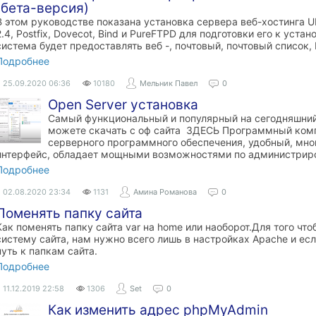
(бета-версия)
В этом руководстве показана установка сервера веб-хостинга Ubu
2.4, Postfix, Dovecot, Bind и PureFTPD для подготовки его к устан
система будет предоставлять веб -, почтовый, почтовый список,
Подробнее
25.09.2020
06:36
10180
Мельник Павел
0
Open Server установка
Самый функциональный и популярный на сегодняшний
можете скачать с оф сайта ЗДЕСЬ Программный комп
серверного программного обеспечения, удобный, м
интерфейс, обладает мощными возможностями по администриро
Подробнее
02.08.2020
23:34
1131
Амина Романова
0
Поменять папку сайта
Как поменять папку сайта var на home или наоборот.Для того чт
систему сайта, нам нужно всего лишь в настройках Apache и есл
путь к папкам сайта.
Подробнее
11.12.2019
22:58
1306
Set
0
Как изменить адрес phpMyAdmin