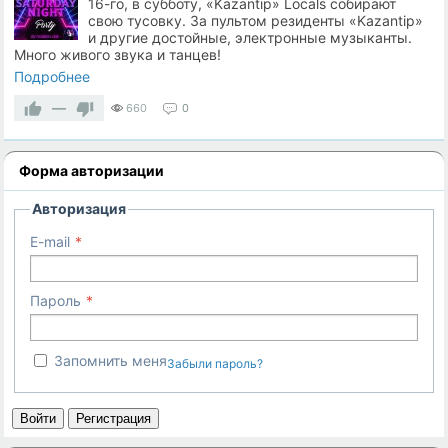
16-го, в субботу, «Kazantip» Locals собирают
свою тусовку. За пультом резиденты «Kazantip»
и другие достойные, электронные музыканты.
Много живого звука и танцев!
Подробнее
—
660
0
Форма авторизации
Авторизация
E-mail
Пароль
Запомнить меня
Забыли пароль?
Войти
Регистрация