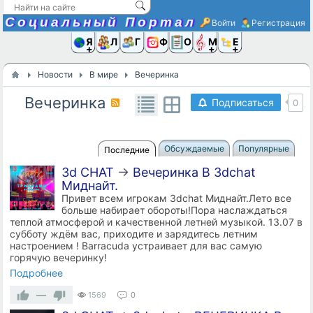
Социальный Портал
Войти
Регистрация
Я и
Люди
Группы
Фото
Объявлени
Музыка,D
Ещё
Новости
В мире
Вечеринка
Вечеринка
Подписаться
0
Обсуждаемые
Популярные
Последние
3d CHAT
→
Вечеринка В 3dchat
Миднайт.
Привет всем игрокам 3dchat Миднайт.Лето все
больше набирает обороты!Пора наслаждаться
теплой атмосферой и качественной летней музыкой. 13.07 в
субботу ждём вас, приходите и зарядитесь летним
настроением ! Barracuda устраивает для вас самую
горячую вечеринку!
Подробнее
—
1569
0