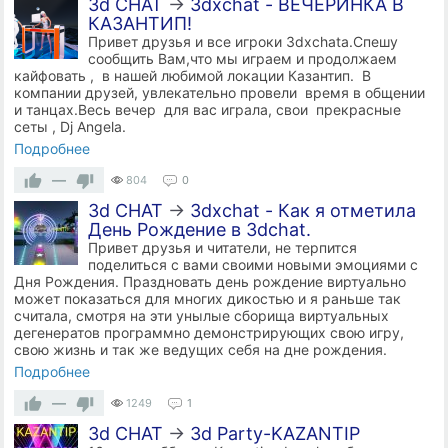
3d CHAT
→
3dxchat - ВЕЧЕРИНКА В
КАЗАНТИП!
Привет друзья и все игроки 3dxchata.Спешу
сообщить Вам,что мы играем и продолжаем
кайфовать , в нашей любимой локации Казантип. В
компании друзей, увлекательно провели время в общении
и танцах.Весь вечер для вас играла, свои прекрасные
сеты , Dj Angela.
Подробнее
—
804
0
3d CHAT
→
3dxchat - Как я отметила
День Рождение в 3dchat.
Привет друзья и читатели, не терпится
поделиться с вами своими новыми эмоциями с
Дня Рождения. Праздновать день рождение виртуально
может показаться для многих дикостью и я раньше так
считала, смотря на эти унылые сборища виртуальных
дегенератов программно демонстрирующих свою игру,
свою жизнь и так же ведущих себя на дне рождения.
Подробнее
—
1249
1
3d CHAT
→
3d Party-KAZANTIP