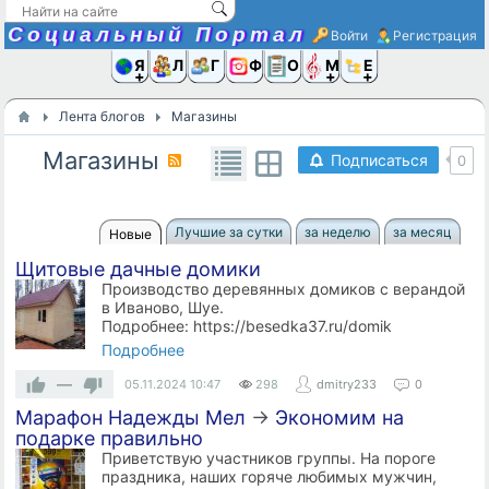
Социальный Портал
Войти
Регистрация
Я и
Люди
Группы
Фото
Объявлени
Музыка,D
Ещё
Лента блогов
Магазины
Магазины
Подписаться
0
Лучшие за сутки
за неделю
за месяц
Новые
Щитовые дачные домики
Производство деревянных домиков с верандой
в Иваново, Шуе.
Подробнее: https://besedka37.ru/domik
Подробнее
—
05.11.2024
10:47
298
dmitry233
0
Марафон Надежды Мел
→
Экономим на
подарке правильно
Приветствую участников группы. На пороге
праздника, наших горяче любимых мужчин,