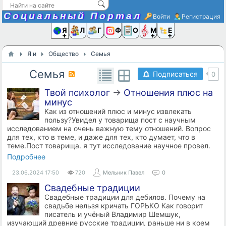
Социальный Портал
Войти
Регистрация
Я и
Люди
Группы
Фото
Объявлени
Музыка,D
Ещё
Я и
Общество
Семья
Семья
Подписаться
0
Твой психолог
→
Отношения плюс на
минус
Как из отношений плюс и минус извлекать
пользу?Увидел у товарища пост с научным
исследованием на очень важную тему отношений. Вопрос
для тех, кто в теме, и даже для тех, кто думает, что в
теме.Пост товарища. я тут исследование научное провел.
Подробнее
23.06.2024
17:50
720
Мельник Павел
0
Свадебные традиции
Свадебные традиции для дебилов. Почему на
свадьбе нельзя кричать ГОРЬКО Как говорит
писатель и учёный Владимир Шемшук,
изучающий древние русские традиции, раньше ни в коем