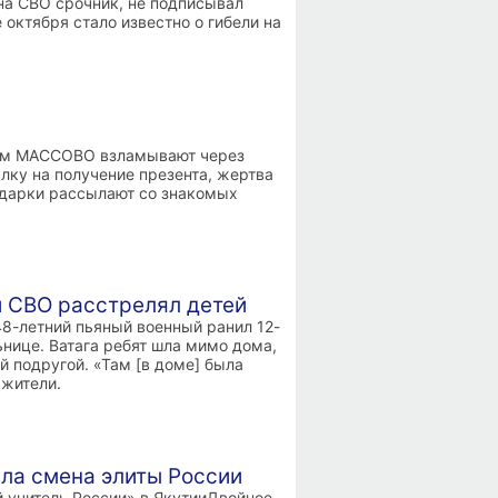
на СВО срочник, не подписывал
 октября стало известно о гибели на
рам МАССОВО взламывают через
ку на получение презента, жертва
 подарки рассылают со знакомых
й СВО расстрелял детей
8-летний пьяный военный ранил 12-
ьнице. Ватага ребят шла мимо дома,
й подругой. «Там [в доме] была
 жители.
ла смена элиты России
 учитель России» в ЯкутииДвойное