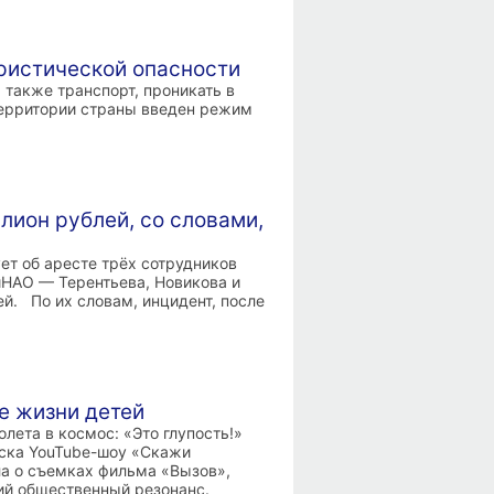
ористической опасности
 также транспорт, проникать в
территории страны введен режим
лион рублей, со словами,
ет об аресте трёх сотрудников
иНАО — Терентьева, Новикова и
й. По их словам, инцидент, после
е жизни детей
лета в космос: «Это глупость!»
уска YouTube-шоу «Скажи
а о съемках фильма «Вызов»,
кий общественный резонанс.