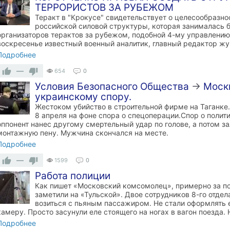
ТЕРРОРИСТОВ ЗА РУБЕЖОМ
Теракт в "Крокусе" свидетельствует о целесообразно
российской силовой структуры, которая занималась 
организаторов терактов за рубежом, подобной 4-му управлению
воскресенье известный военный аналитик, главный редактор ж
Подробнее
—
654
0
Условия Безопасного Общества
→
Москв
украинскому спору.
Жестоком убийство в строительной фирме на Таганке
8 апреля на фоне спора о спецоперации.Спор о полит
оппонент нанес другому смертельный удар по голове, а потом зал
монтажную пену. Мужчина скончался на месте.
Подробнее
—
1599
0
Работа полиции
Как пишет «Московский комсомолец», примерно за по
заметили на «Тульской». Двое сотрудников 8-го отде
возиться с пьяным пассажиром. Не стали оформлять е
камеру. Просто засунули еле стоящего на ногах в вагон поезда. 
Подробнее