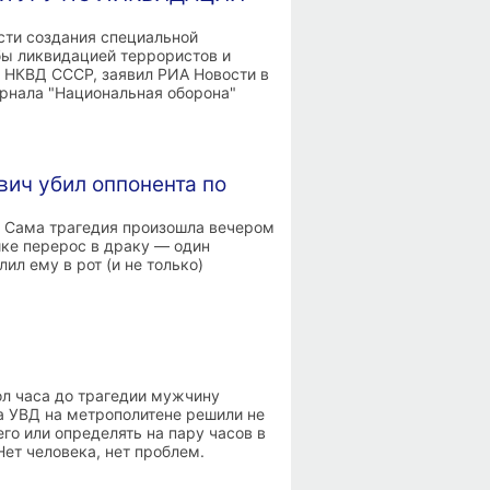
сти создания специальной
бы ликвидацией террористов и
 НКВД СССР, заявил РИА Новости в
урнала "Национальная оборона"
ич убил оппонента по
. Сама трагедия произошла вечером
ике перерос в драку — один
ил ему в рот (и не только)
л часа до трагедии мужчину
ла УВД на метрополитене решили не
го или определять на пару часов в
Нет человека, нет проблем.