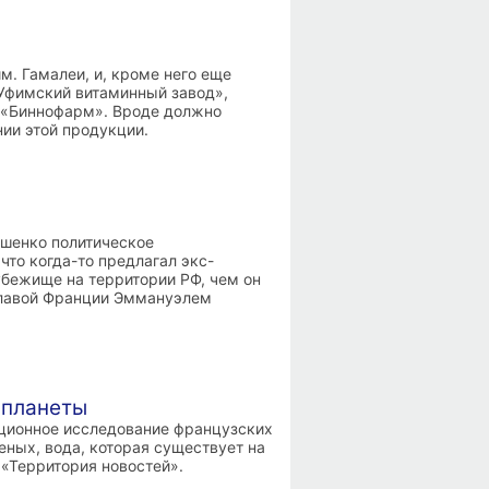
м. Гамалеи, и, кроме него еще
Уфимский витаминный завод»,
й «Биннофарм». Вроде должно
нии этой продукции.
ошенко политическое
то когда-то предлагал экс-
бежище на территории РФ, чем он
 главой Франции Эммануэлем
 планеты
ационное исследование французских
ных, вода, которая существует на
 «Территория новостей».