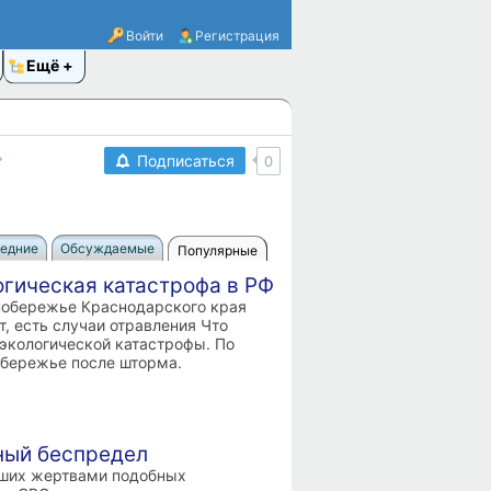
Войти
Регистрация
Ещё
·
Подписаться
0
едние
Обсуждаемые
Популярные
огическая катастрофа в РФ
а побережье Краснодарского края
, есть случаи отравления Что
экологической катастрофы. По
обережье после шторма.
ный беспредел
вших жертвами подобных