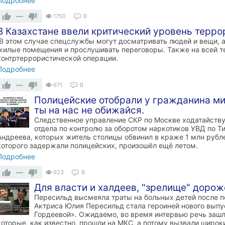
Подробнее
—
1750
0
В Казахстане ввели критический уровень терр
В этом случае спецслужбы могут досматривать людей и вещи, а
жилые помещения и прослушивать переговоры. Также на всей 
контртеррористической операции.
Подробнее
—
671
0
Полицейские отобрали у гражданина ми
ты на нас не обижайся.
Следственное управление СКР по Москве ходатайству
отдела по контролю за оборотом наркотиков УВД по Т
Андреева, которых житель столицы обвинил в краже 1 млн рубле
которого задержали полицейских, произошёл ещё летом.
Подробнее
—
923
0
Для власти и халдеев, "зрелище" дорож
Пересильд высмеяла траты на больных детей после по
Актриса Юлия Пересильд стала героиней нового вып
Гордеевой». Ожидаемо, во время интервью речь зашл
которые, как известно, прошли на МКС, а потому вызвали широ