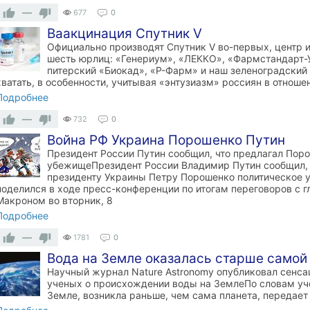
—
677
0
Ваакцинация Спутник V
Официально производят Спутник V во-первых, центр и
шесть юрлиц: «Генериум», «ЛЕККО», «Фармстандарт-
питерский «Биокад», «Р-Фарм» и наш зеленоградски
хватать, в особенности, учитывая «энтузиазм» россиян в отноше
Подробнее
—
732
0
Война РФ Украина Порошенко Путин
Президент России Путин сообщил, что предлагал Пор
убежищеПрезидент России Владимир Путин сообщил, ч
президенту Украины Петру Порошенко политическое у
поделился в ходе пресс-конференции по итогам переговоров с
Макроном во вторник, 8
Подробнее
—
1781
0
Вода на Земле оказалась старше самой
Научный журнал Nature Astronomy опубликовал сенс
ученых о происхождении воды на ЗемлеПо словам уче
Земле, возникла раньше, чем сама планета, передает