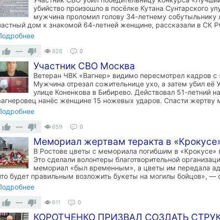
убийство произошло в посёлке Кутана Сунтарского ул
мужчина проломил голову 34-летнему собутыльнику л
частный дом к знакомой 64-летней женщине, рассказали в СК Р
Подробнее
—
828
0
Участник СВО Москва
Ветеран ЧВК «Вагнер» видимо пересмотрел кадров с
Мужчина отрезал сожительнице ухо, а затем убил её 
улице Коненкова в Бибирево. Действовал 51-летний н
вагнеровец нанёс женщине 15 ножевых ударов. Спасти жертву 
Подробнее
—
659
0
Мемориал жертвам теракта в «Крокусе
В Ростове цветы с мемориала погибшим в «Крокусе» 
Это сделали волонтеры благотворительной организаци
мемориал «был временным», а цветы им передала ад
что будет правильным возложить букеты на могилы бойцов», — с
Подробнее
—
611
0
КОРОТЧЕНКО ПРИЗВАЛ СОЗДАТЬ СТРУ