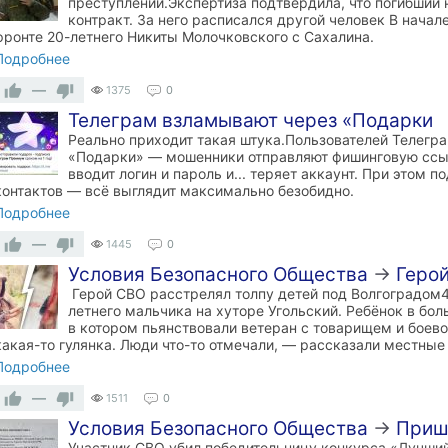
преступлений.Экспертиза подтвердила, что погибший 
контракт. За него расписался другой человек В начале
фронте 20-летнего Никиты Молочковского с Сахалина.
Подробнее
—
1375
0
Телеграм взламывают через «Подарки
Реально приходит такая штука.Пользователей Телег
«Подарки» — мошенники отправляют фишинговую ссыл
вводит логин и пароль и... теряет аккаунт. При этом
контактов — всё выглядит максимально безобидно.
Подробнее
—
1445
0
Условия Безопасного Общества
→
Геро
Герой СВО расстрелял толпу детей под Волгоградом4
летнего мальчика на хуторе Угольский. Ребёнок в бол
в котором пьянствовали ветеран с товарищем и боево
какая-то гулянка. Люди что-то отмечали, — рассказали местные
Подробнее
—
1511
0
Условия Безопасного Общества
→
Приш
Участник СВО убил победительницу конкурса «Лучший