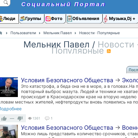
Социальный Портал
Люди
Группы
Фото
Объявления
Музыка,Dj
Пользователи
Мельник Павел
Новости · Популярные
Мельник Павел
/
Новости 
Популярные
RSS
Посл
Условия Безопасного Общества
→
Экол
Это катастрофа, а беда она не в море, а в головах.Н
повторный выброс мазута. Людей и техники не хватает
происходит в Краснодарском крае на вторую неделю 
словам местных жителей, нефтепродукты вновь появились на п
Подробнее
—
1361
1
Условия Безопасного Общества
→
Воен
Можно лишь представить количество срочников, ста