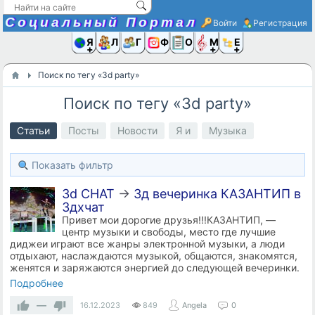
Социальный Портал
Войти
Регистрация
Я и
Люди
Группы
Фото
Объявлени
Музыка,D
Ещё
Поиск по тегу «3d party»
Поиск по тегу «3d party»
Статьи
Посты
Новости
Я и
Музыка
Показать фильтр
3d CHAT
→
3д вечеринка КАЗАНТИП в
3дхчат
Привет мои дорогие друзья!!!КАЗАНТИП, —
центр музыки и свободы, место где лучшие
диджеи играют все жанры электронной музыки, а люди
отдыхают, наслаждаются музыкой, общаются, знакомятся,
женятся и заряжаются энергией до следующей вечеринки.
Подробнее
—
16.12.2023
849
Angela
0