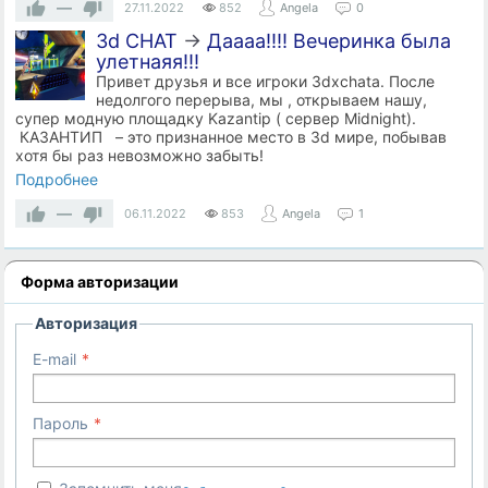
—
27.11.2022
852
Angela
0
3d CHAT
→
Даааа!!!! Вечеринка была
улетнаяя!!!
Привет друзья и все игроки 3dxchata. После
недолгого перерыва, мы , открываем нашу,
супер модную площадку Kazantip ( сервер Midnight).
КАЗАНТИП – это признанное место в 3d мире, побывав
хотя бы раз невозможно забыть!
Подробнее
—
06.11.2022
853
Angela
1
Форма авторизации
Авторизация
E-mail
Пароль