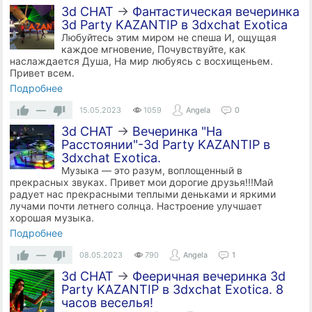
3d CHAT
→
Фантастическая вечеринка
3d Party KAZANTIP в 3dxchat Exotica
Любуйтесь этим миром не спеша И, ощущая
каждое мгновение, Почувствуйте, как
наслаждается Душа, На мир любуясь с восхищеньем.
Привет всем.
Подробнее
—
15.05.2023
1059
Angela
0
3d CHAT
→
Вечеринка "На
Расстоянии"-3d Party KAZANTIP в
3dxchat Exotica.
Музыка — это разум, воплощенный в
прекрасных звуках. Привет мои дорогие друзья!!!Май
радует нас прекрасными теплыми деньками и яркими
лучами почти летнего солнца. Настроение улучшает
хорошая музыка.
Подробнее
—
08.05.2023
790
Angela
1
3d CHAT
→
Фееричная вечеринка 3d
Party KAZANTIP в 3dxchat Exotica. 8
часов веселья!