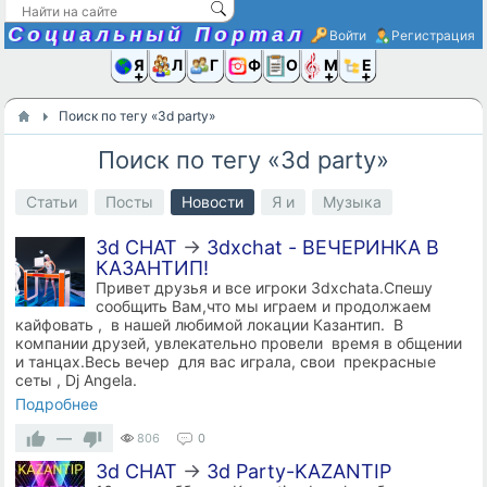
Социальный Портал
Войти
Регистрация
Я и
Люди
Группы
Фото
Объявлени
Музыка,D
Ещё
Поиск по тегу «3d party»
Поиск по тегу «3d party»
Статьи
Посты
Новости
Я и
Музыка
3d CHAT
→
3dxchat - ВЕЧЕРИНКА В
КАЗАНТИП!
Привет друзья и все игроки 3dxchata.Спешу
сообщить Вам,что мы играем и продолжаем
кайфовать , в нашей любимой локации Казантип. В
компании друзей, увлекательно провели время в общении
и танцах.Весь вечер для вас играла, свои прекрасные
сеты , Dj Angela.
Подробнее
—
806
0
3d CHAT
→
3d Party-KAZANTIP