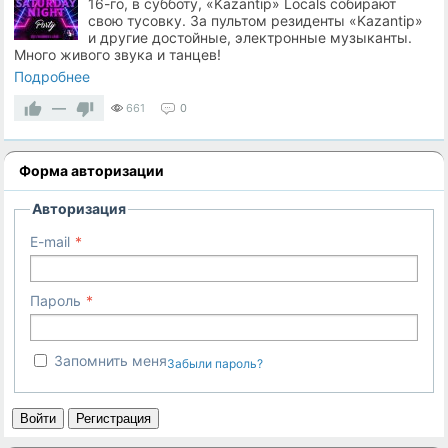
16-го, в субботу, «Kazantip» Locals собирают
свою тусовку. За пультом резиденты «Kazantip»
и другие достойные, электронные музыканты.
Много живого звука и танцев!
Подробнее
—
661
0
Форма авторизации
Авторизация
E-mail
Пароль
Запомнить меня
Забыли пароль?
Войти
Регистрация