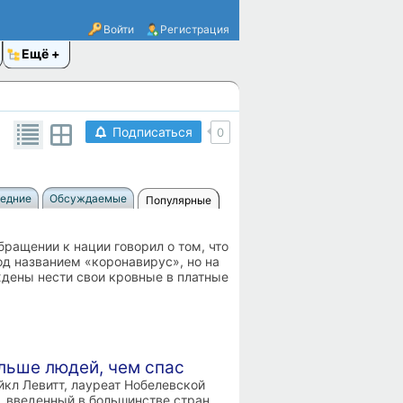
Войти
Регистрация
Ещё
Подписаться
0
едние
Обсуждаемые
Популярные
ращении к нации говорил о том, что
од названием «коронавирус», но на
дены нести свои кровные в платные
льше людей, чем спас
кл Левитт, лауреат Нобелевской
, введенный в большинстве стран