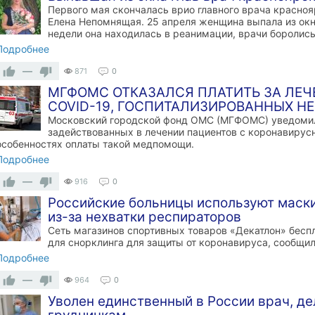
Первого мая скончалась врио главного врача красноя
Елена Непомнящая. 25 апреля женщина выпала из окна
недели она находилась в реанимации, врачи боролись
Подробнее
—
871
0
МГФОМС ОТКАЗАЛСЯ ПЛАТИТЬ ЗА ЛЕЧ
COVID-19, ГОСПИТАЛИЗИРОВАННЫХ НЕ
Московский городской фонд ОМС (МГФОМС) уведомил
задействованных в лечении пациентов с коронавирус
особенностях оплаты такой медпомощи.
Подробнее
—
916
0
Российские больницы используют маски
из-за нехватки респираторов
Сеть магазинов спортивных товаров «Декатлон» бесп
для снорклинга для защиты от коронавируса, сообщил
Подробнее
—
964
0
Уволен единственный в России врач, д