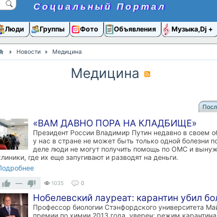
Социальный Портал
Люди
Группы
Фото
Объявления
Музыка,Dj
Новости
Медицина
Медицина
Посл
«ВАМ ДАВНО ПОРА НА КЛАДБИЩЕ»
Президент России Владимир Путин недавно в своем об
у нас в стране не может быть только одной болезни п
деле люди не могут получить помощь по ОМС и вынуж
клиники, где их еще запугивают и разводят на деньги.
Подробнее
—
1035
0
Нобелевский лауреат: карантин убил бо
Профессор биологии Стэнфордского университета Май
премии по химии 2013 года, уверен: режим карантина