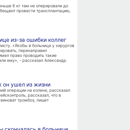
еньше 6 кг там не оперировали до
 обещают провести трансплантацию,
ице из-за ошибки коллег
исту. «Якобы в больнице у хирургов
рировать, перенаправил
 имел право проводить такие
али ему», - рассказал Александр.
 он ушел из жизни
вий операции на колене, рассказал
ейсконтроль, рассказал, что в
 виноват тромбоз, пишет
вы скончалась в больнице