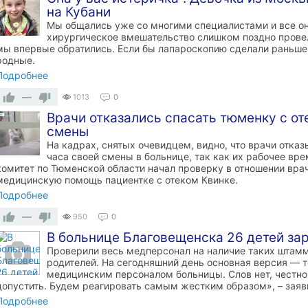
на Кубани
Мы общались уже со многими специалистами и все они
хирургическое вмешательство слишком поздно провели
мы впервые обратились. Если бы лапароскопию сделали раньше,
родные.
Подробнее
—
1013
0
Врачи отказались спасать тюменку с от
смены
На кадрах, снятых очевидцем, видно, что врачи отка
часа своей смены в больнице, так как их рабочее вр
комитет по Тюменской области начал проверку в отношении врач
медицинскую помощь пациентке с отеком Квинке.
Подробнее
—
950
0
В больнице Благовещенска 26 детей зар
Проверили весь медперсонал на наличие таких штамм
родителей. На сегодняшний день основная версия — т
медицинским персоналом больницы. Слов нет, честно
допустить. Будем реагировать самым жестким образом», – заяв
Подробнее