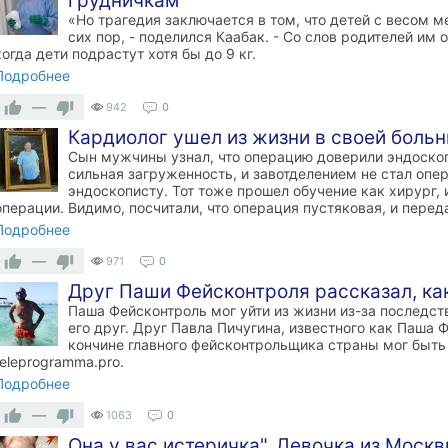
грудничкам
«Но трагедия заключается в том, что детей с весом м
сих пор, - поделился Каабак. - Со слов родителей им
когда дети подрастут хотя бы до 9 кг.
Подробнее
—
942
0
Кардиолог ушел из жизни в своей больн
Сын мужчины узнал, что операцию доверили эндоскоп
сильная загруженность, и завотделением не стал опе
эндоскописту. Тот тоже прошел обучение как хирург,
операции. Видимо, посчитали, что операция пустяковая, и перед
Подробнее
—
971
0
Друг Паши Фейсконтроля рассказал, как
Паша Фейсконтроль мог уйти из жизни из-за последст
его друг. Друг Павла Пичугина, известного как Паша Ф
кончине главного фейсконтрольщика страны мог быть
teleprogramma.pro.
Подробнее
—
1063
0
Она у вас истеричка". Девочка из Моск