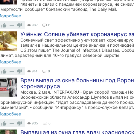
планеты в связи с пандемией коронавируса, не снизил
смертности, сообщает британский таблоид The Daily Mail.
Подробнее
—
967
0
Учёные: Солнце убивает коронавирус за
Солнечный свет эффективно уничтожает коронавирус
заявили в Национальном центре анализа и противодей
Об этом пишет The Journal of Infectious Diseases. Со
климат, характерный для 40-го градуса северной широты.
Подробнее
—
914
0
Врач выпал из окна больницы под Ворон
коронавируса
Москва. 2 мая. INTERFAX.RU - Врач скорой помощи Н
Воронежской области Александр Шулепов выпал из окн
коронавирусной инфекции. "Идет расследование данного происш
комментарий", - сообщили "Интерфаксу" в пресс-службе департ
Подробнее
—
935
0
Выпавшая из окна глав врач красноярск