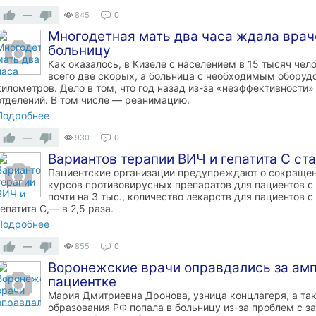
—
845
0
Многодетная мать два часа ждала враче
больницу
Как оказалось, в Кизеле с населением в 15 тысяч чело
всего две скорых, а больница с необходимым оборуд
километров. Дело в том, что год назад из-за «неэффективности
отделений. В том числе — реанимацию.
Подробнее
—
930
0
Вариантов терапии ВИЧ и гепатита С ст
Пациентские организации предупреждают о сокращен
курсов противовирусных препаратов для пациентов с
почти на 3 тыс., количество лекарств для пациентов 
гепатита С,— в 2,5 раза.
Подробнее
—
855
0
Воронежские врачи оправдались за амп
пациентке
Мария Дмитриевна Дронова, узница концлагеря, а та
образования РФ попала в больницу из-за проблем с з