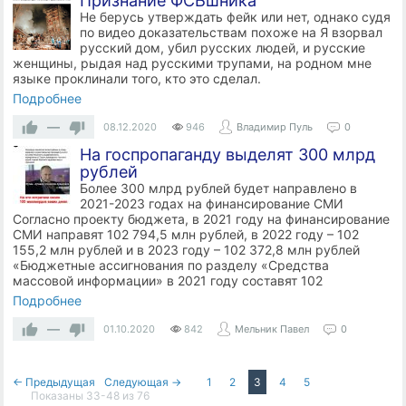
Признание ФСБшника
Не берусь утверждать фейк или нет, однако судя
по видео доказательствам похоже на Я взорвал
русский дом, убил русских людей, и русские
женщины, рыдая над русскими трупами, на родном мне
языке проклинали того, кто это сделал.
Подробнее
—
08.12.2020
946
Владимир Пуль
0
На госпропаганду выделят 300 млрд
рублей
Более 300 млрд рублей будет направлено в
2021-2023 годах на финансирование СМИ
Согласно проекту бюджета, в 2021 году на финансирование
СМИ направят 102 794,5 млн рублей, в 2022 году – 102
155,2 млн рублей и в 2023 году – 102 372,8 млн рублей
«Бюджетные ассигнования по разделу «Средства
массовой информации» в 2021 году составят 102
Подробнее
—
01.10.2020
842
Мельник Павел
0
← Предыдущая
Следующая →
1
2
3
4
5
Показаны 33-48 из 76