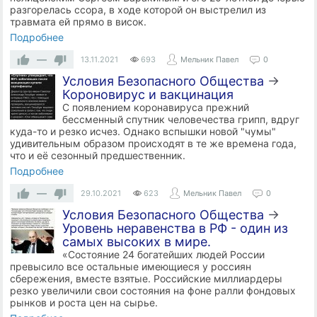
разгорелась ссора, в ходе которой он выстрелил из
травмата ей прямо в висок.
Подробнее
—
13.11.2021
693
Мельник Павел
0
Условия Безопасного Общества
→
Короновирус и вакцинация
С появлением коронавируса прежний
бессменный спутник человечества грипп, вдруг
куда-то и резко исчез. Однако вспышки новой "чумы"
удивительным образом происходят в те же времена года,
что и её сезонный предшественник.
Подробнее
—
29.10.2021
623
Мельник Павел
0
Условия Безопасного Общества
→
Уровень неравенства в РФ - один из
самых высоких в мире.
«Состояние 24 богатейших людей России
превысило все остальные имеющиеся у россиян
сбережения, вместе взятые. Российские миллиардеры
резко увеличили свои состояния на фоне ралли фондовых
рынков и роста цен на сырье.