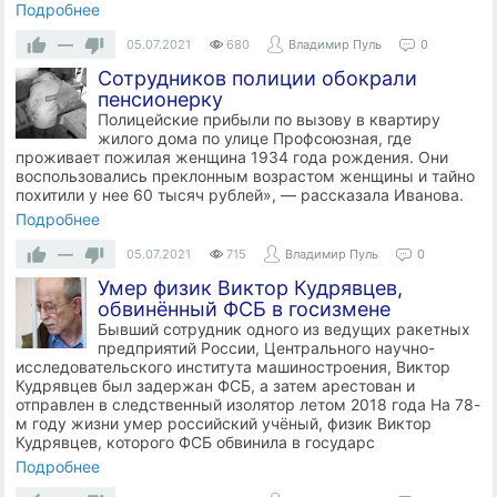
Подробнее
—
05.07.2021
680
Владимир Пуль
0
Сотрудников полиции обокрали
пенсионерку
Полицейские прибыли по вызову в квартиру
жилого дома по улице Профсоюзная, где
проживает пожилая женщина 1934 года рождения. Они
воспользовались преклонным возрастом женщины и тайно
похитили у нее 60 тысяч рублей», — рассказала Иванова.
Подробнее
—
05.07.2021
715
Владимир Пуль
0
Умер физик Виктор Кудрявцев,
обвинённый ФСБ в госизмене
Бывший сотрудник одного из ведущих ракетных
предприятий России, Центрального научно-
исследовательского института машиностроения, Виктор
Кудрявцев был задержан ФСБ, а затем арестован и
отправлен в следственный изолятор летом 2018 года На 78-
м году жизни умер российский учёный, физик Виктор
Кудрявцев, которого ФСБ обвинила в государс
Подробнее