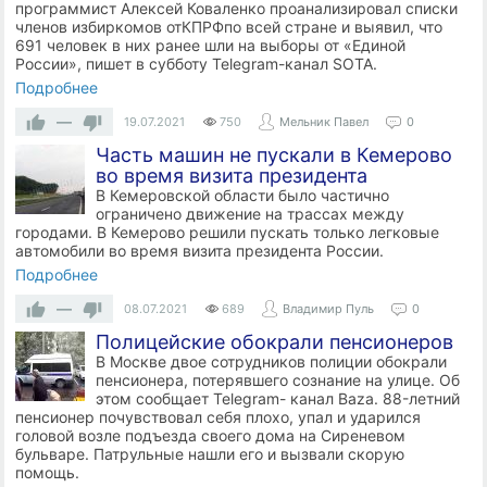
программист Алексей Коваленко проанализировал списки
членов избиркомов отКПРФпо всей стране и выявил, что
691 человек в них ранее шли на выборы от «Единой
России», пишет в субботу Telegram-канал SOTA.
Подробнее
—
19.07.2021
750
Мельник Павел
0
Часть машин не пускали в Кемерово
во время визита президента
В Кемеровской области было частично
ограничено движение на трассах между
городами. В Кемерово решили пускать только легковые
автомобили во время визита президента России.
Подробнее
—
08.07.2021
689
Владимир Пуль
0
Полицейские обокрали пенсионеров
В Москве двое сотрудников полиции обокрали
пенсионера, потерявшего сознание на улице. Об
этом сообщает Telegram- канал Baza. 88-летний
пенсионер почувствовал себя плохо, упал и ударился
головой возле подъезда своего дома на Сиреневом
бульваре. Патрульные нашли его и вызвали скорую
помощь.