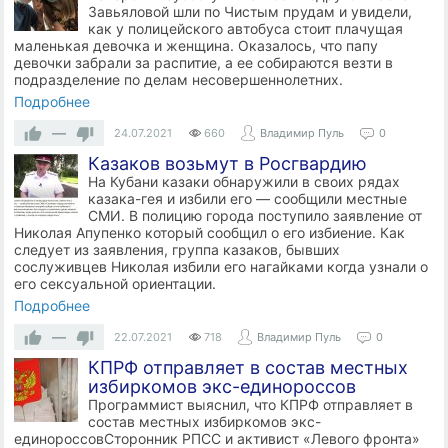
Завьяловой шли по Чистым прудам и увидели,
как у полицейского автобуса стоит плачущая
маленькая девочка и женщина. Оказалось, что папу
девочки забрали за распитие, а ее собираются везти в
подразделение по делам несовершеннолетних.
Подробнее
—
24.07.2021
660
Владимир Пуль
0
Казаков возьмут в Росгвардию
На Кубани казаки обнаружили в своих рядах
казака-гея и избили его — сообщили местные
СМИ. В полицию города поступило заявление от
Николая Апупенко который сообщил о его избиение. Как
следует из заявления, группа казаков, бывших
сослуживцев Николая избили его нагайками когда узнали о
его сексуальной ориентации.
Подробнее
—
22.07.2021
718
Владимир Пуль
0
КПРФ отправляет в состав местных
избиркомов экс-единороссов
Программист выяснил, что КПРФ отправляет в
состав местных избиркомов экс-
единороссовСторонник РПСС и активист «Левого фронта»