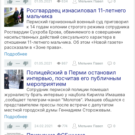
—
01.05.2021
634
Мельник Павел
0
Росгвардеец изнасиловал 11-летнего
мальчика
Пермский гарнизонный военный суд приговорил
к 14 годам колонии строгого режима сотрудника
Росгвардии Сухроба Ерова, обвиняемого в совершении
насильственных действий сексуального характера в
отношении 11-летнего мальчика. Об этом «Новой газете»
рассказали в «Зоне права».
Подробнее
—
01.05.2021
867
Мельник Павел
0
Полицейский в Перми остановил
интервью, посчитав его публичным
мероприятием
Сотрудник пермской полиции помешал
журналисту брать интервью у нацбола Кирилла Имашева
,сообщает телеграм-канал "Молотов". Имашев общался с
представителем прессы после встречи с депутатом
местной городской думы Геннадием Сторожевым.
Подробнее
—
24.02.2021
774
Мельник Павел
0