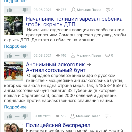
Подробнее
—
03.08.2021
786
Мельник Павел
0
Начальник полиции зарезал ребенка
чтобы скрыть ДТП
Начальник отделения полиции по особо тяжким
преступлениям Самары зарезал девушку, чтобы
скрыть ДТП. До этого он сбил ее на машине.
Подробнее
—
02.08.2021
746
Мельник Павел
0
Анонимный алкоголик
→
Антиалкогольный бунт
Очередное опровержение мифа о русском
пьянстве - мощнейшие антиалкогольные бунты,
которых не знала ни одна страна мира. Так, в 1858-1859 г.г.
антиалкогольный бунт охватил 32 губернии (в которые
вошла и Саратовская), более 2000 селений и деревень
поднялись против насильственного спаивания нации.
Подробнее
—
01.08.2021
775
Мельник Павел
0
Полицейский беспредел
Вечером в субботу мы с моей подругой Настей