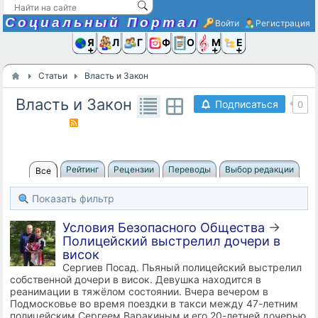
Социальный Портал
Войти
Регистрация
Я и
Люди
Группы
Фото
Объявлени
Музыка,D
Ещё
Статьи
Власть и Закон
Власть и Закон
Подписаться
0
Рейтинг
Рецензии
Переводы
Выбор редакции
Все
Показать фильтр
Условия Безопасного Общества
→
Полицейский выстрелил дочери в
висок
Сергиев Посад. Пьяный полицейский выстрелил
собственной дочери в висок. Девушка находится в
реанимации в тяжёлом состоянии. Вчера вечером в
Подмосковье во время поездки в такси между 47-летним
полицейским Сергеем Варакиным и его 20-летней дочерью