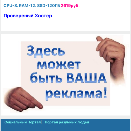
CPU-8. RAM-12. SSD-120ГБ
2619руб.
Провереный Хостер
Социальный Портал
Портал разумных людей