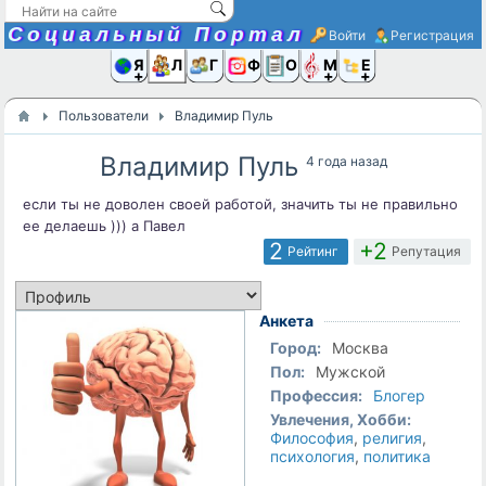
Социальный Портал
Войти
Регистрация
Я и
Люди
Группы
Фото
Объявлени
Музыка,D
Ещё
Пользователи
Владимир Пуль
Владимир Пуль
4 года назад
если ты не доволен своей работой, значить ты не правильно
ее делаешь ))) а Павел
2
+2
Рейтинг
Репутация
Анкета
Город:
Москва
Пол:
Мужской
Профессия:
Блогер
Увлечения, Хобби:
Философия
,
религия
,
психология
,
политика