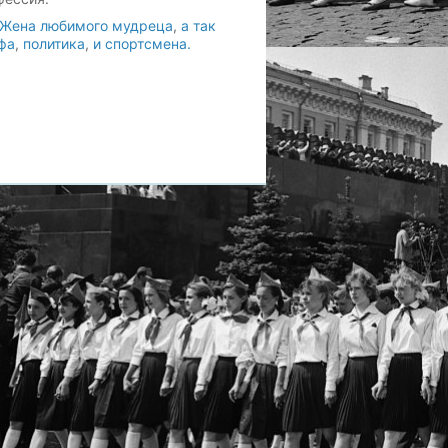
)Жена любимого мудреца
,
а так
фа
,
политика
,
и спортсмена.