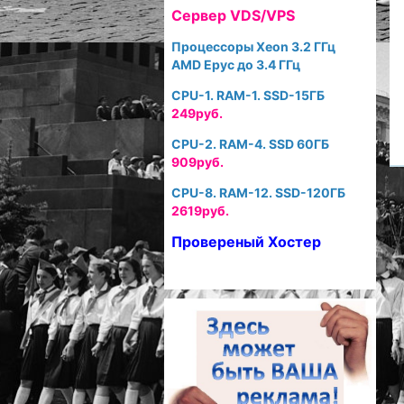
Cервер VDS/VPS
Процессоры Xeon 3.2 ГГц
AMD Epyc до 3.4 ГГц
CPU-1. RAM-1. SSD-15ГБ
249руб.
CPU-2. RAM-4. SSD 60ГБ
909руб.
CPU-8. RAM-12. SSD-120ГБ
2619руб.
Провереный Хостер