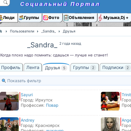
Социальный Портал
Люди
Группы
Фото
Объявления
Музыка,Dj
Пользователи
_Sandra_
Друзья
_Sandra_
2 года назад
Когда плохо надо помнить: сдашься — лучше не станет!
Профиль
Лента
Группы
Подписки
Друзья
2
2
5
Показать фильтр
Sayuri
Trinit
Город:
Иркутск
Горо
Профессия:
Повар
Про
Andrey
Ange
Город:
Красноярск
Горо
Профессия:
инженер
Про