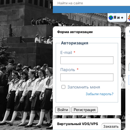
Я и
Форма авторизации
Авторизация
E-mail
Пароль
Запомнить меня
Забыли пароль?
Войти
Регистрация
Виртуальный VDS/VPS
Заказать