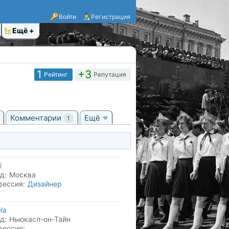
Войти
Регистрация
Ещё
1
+3
Рейтинг
Репутация
Комментарии
Ещё
1
i
д:
Москва
фессия:
Дизайнер
la
д:
Ньюкасл-он-Тайн
фессия: