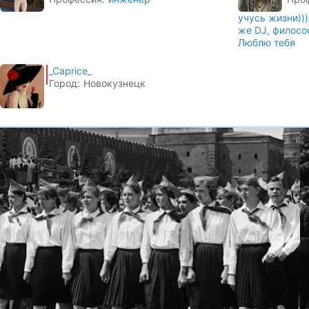
учусь жизни))
же DJ
,
филосо
Люблю тебя
_Caprice_
Город:
Новокузнецк