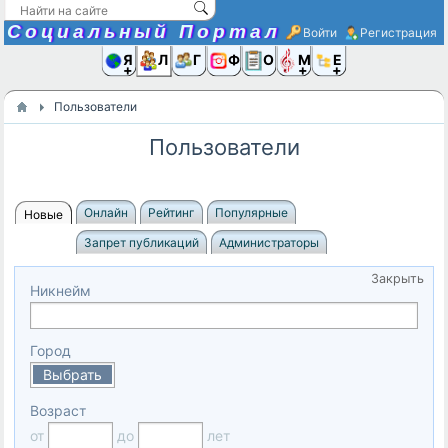
Социальный Портал
Войти
Регистрация
Я и
Люди
Группы
Фото
Объявлени
Музыка,D
Ещё
Пользователи
Пользователи
Онлайн
Рейтинг
Популярные
Новые
Запрет публикаций
Администраторы
Закрыть
Никнейм
Город
Выбрать
Возраст
от
до
лет