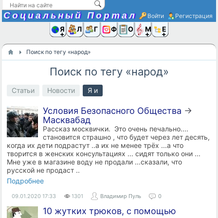
Социальный Портал
Войти
Регистрация
Я и
Люди
Группы
Фото
Объявлени
Музыка,D
Ещё
Поиск по тегу «народ»
Поиск по тегу «народ»
Статьи
Новости
Я и
Условия Безопасного Общества
→
Масквабад
Рассказ москвички. Это очень печально....
становится страшно , что будет через лет десять,
когда их дети подрастут ..а их не менее трёх ...а что
творится в женских консультациях ... сидят только они ...
Мне уже в магазине воду не продали ...сказали, что
русской не продаст ..
Подробнее
09.01.2020
17:33
1301
Владимир Пуль
0
10 жутких трюков, с помощью