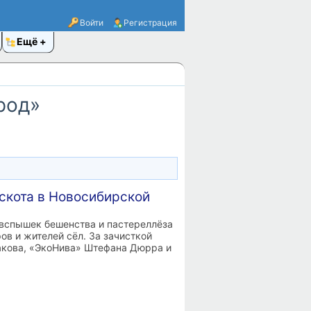
Войти
Регистрация
Ещё
род»
скота в ​Новосибирской
 вспышек бешенства и пастереллёза
в и жителей сёл. За зачисткой
акова, «ЭкоНива» Штефана Дюрра и