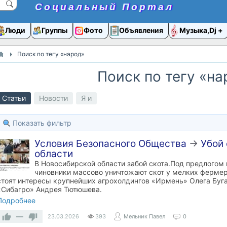
Социальный Портал
Люди
Группы
Фото
Объявления
Музыка,Dj
Поиск по тегу «народ»
Поиск по тегу «на
Статьи
Новости
Я и
Показать фильтр
Условия Безопасного Общества
→
Убой 
области
В Новосибирской области забой скота.Под предлогом
чиновники массово уничтожают скот у мелких фермеро
стоят интересы крупнейших агрохолдингов «Ирмень» Олега Буг
«Сибагро» Андрея Тютюшева.
Подробнее
—
23.03.2026
393
Мельник Павел
0