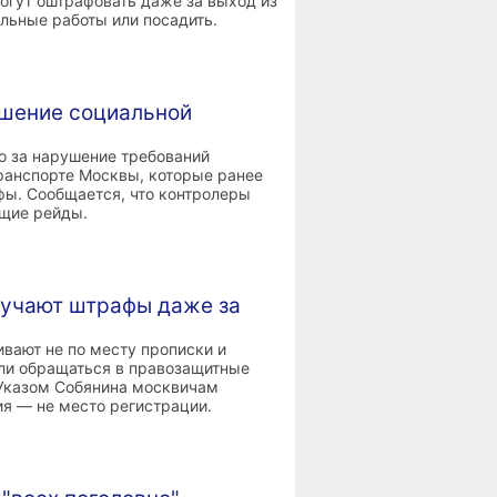
могут оштрафовать даже за выход из
ельные работы или посадить.
ушение социальной
то за нарушение требований
ранспорте Москвы, которые ранее
фы. Сообщается, что контролеры
ющие рейды.
лучают штрафы даже за
вают не по месту прописки и
али обращаться в правозащитные
 Указом Собянина москвичам
я — не место регистрации.