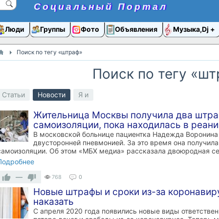
Социальный Портал
Люди
Группы
Фото
Объявления
Музыка,Dj
Поиск по тегу «штраф»
Поиск по тегу «ш
Статьи
Новости
Я и
Жительница Москвы получила два штра
самоизоляции, пока находилась в реан
В московской больнице пациентка Надежда Воронина 
двусторонней пневмонией. За это время она получил
самоизоляции. Об этом «МБХ медиа» рассказала двоюродная с
Подробнее
—
768
0
Новые штрафы и сроки из-за коронавирус
наказать
С апреля 2020 года появились новые виды ответствен