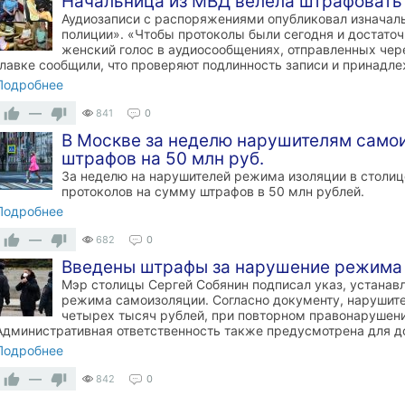
Начальница из МВД велела штрафовать 
Аудиозаписи с распоряжениями опубликовал изначал
полиции». «Чтобы протоколы были сегодня и достаточ
женский голос в аудиосообщениях, отправленных чер
главке сообщили, что проверяют подлинность записи и принадле
Подробнее
—
841
0
В Москве за неделю нарушителям само
штрафов на 50 млн руб.
За неделю на нарушителей режима изоляции в столиц
протоколов на сумму штрафов в 50 млн рублей.
Подробнее
—
682
0
Введены штрафы за нарушение режима 
Мэр столицы Сергей Собянин подписал указ, устана
режима самоизоляции. Согласно документу, нарушите
четырех тысяч рублей, при повторном правонарушени
Административная ответственность также предусмотрена для д
Подробнее
—
842
0