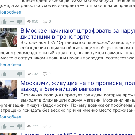
потере денег и свободы из-за коронавируса. Теперь 
дома, а за репост слухов из интернета — отправить на исправит
Подробнее
—
850
0
В Москве начинают штрафовать за нар
дистанции в транспорте
В столичном ГКУ "Организатор перевозок" заявили, ч
соблюдения социальной дистанции в общественном т
носили рекомендательный характер, планируется взимать штра
вместе с сотрудниками полиции начали проводить соответству
Подробнее
—
702
0
Москвичи, живущие не по прописке, по
выход в ближайший магазин
Столичная полиция штрафует граждан, которые прожи
выходят в ближайший к дому магазин. Москвичи нач
организации, пишут «Ведомости». Почему возникают проблемы
запрещено покидать без веских причин именно место проживани
Подробнее
—
722
0