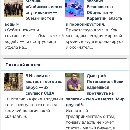
Медики
Условия
«Собянинские» и
Безопасного
«путинские» —
Общества
→
обман чистой
Карантин, власть
воды!»
и порноиндустрия.
«Собянинские» и
Приветствую друзья. Как
«путинские» — обман чистой
мы видим сегодня мировой
воды!» — так сотрудница
кризис в виде коронавируса
отдела ка...
и окончател...
Похожий контент
В Италии не
Дмитрий
хватает тестов на
Потапенко: «Если
вирус — их
надеешься
скупают США
протянуть на
В Италии на фоне эпидемии
запасах – ты уже мертв. Мир
коронавируса разгорелся
другой!»
громкий политический
Известный
скандал. В...
предприниматель о том,
почему власть не хочет
спасать малый бизнес, а