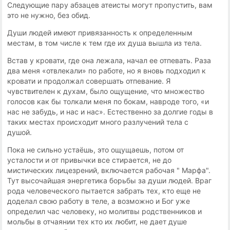
Следующие пару абзацев атеисты могут пропустить, вам
это не нужно, без обид.
Души людей имеют привязанность к определенным
местам, в том числе к тем где их душа вышла из тела.
Встав у кровати, где она лежала, начал ее отпевать. Раза
два меня «отвлекали» по работе, но я вновь подходил к
кровати и продолжал совершать отпевание. Я
чувствителен к духам, было ощущение, что множество
голосов как бы толкали меня по бокам, навроде того, «и
нас не забудь, и нас и нас». Естественно за долгие годы в
таких местах происходит много разлучений тела с
душой.
Пока не сильно устаёшь, это ощущаешь, потом от
усталости и от привычки все стирается, не до
мистических лицезрений, включается рабочая " Марфа".
Тут высочайшая энергетика борьбы за души людей. Враг
рода человеческого пытается забрать тех, кто еще не
доделал свою работу в теле, а возможно и Бог уже
определил час человеку, но молитвы родственников и
мольбы в отчаянии тех кто их любит, не дает душе