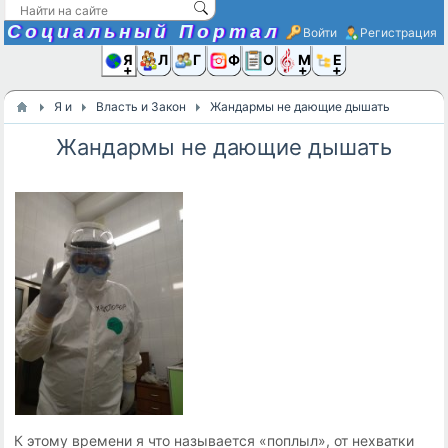
Социальный Портал
Войти
Регистрация
Я и
Люди
Группы
Фото
Объявлени
Музыка,D
Ещё
Я и
Власть и Закон
Жандармы не дающие дышать
Жандармы не дающие дышать
К этому времени я что называется «поплыл», от нехватки