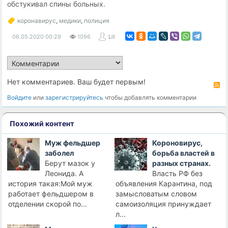
обстукивал спины больных.
коронавирус
,
медики
,
полиция
06.05.2020
00:29
1096
Lit
Нет комментариев. Ваш будет первым!
R
Войдите
или
зарегистрируйтесь
чтобы добавлять комментарии
Похожий контент
Муж фельдшер
Короновирус,
заболел
борьба властей в
Берут мазок у
разных странах.
Леонида. А
Власть РФ без
история такая:Мой муж
объявления Карантина, под
работает фельдшером в
замысловатым словом
отделении скорой по...
самоизоляция принуждает
л...