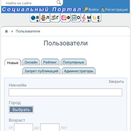
Социальный Портал
Войти
Регистрация
Я и
Люди
Группы
Фото
Объявлени
Музыка,D
Ещё
Пользователи
Пользователи
Онлайн
Рейтинг
Популярные
Новые
Запрет публикаций
Администраторы
Закрыть
Никнейм
Город
Выбрать
Возраст
от
до
лет