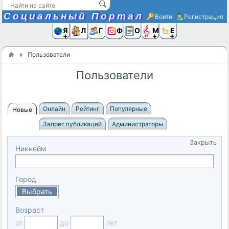
Социальный Портал
Войти
Регистрация
Я и
Люди
Группы
Фото
Объявлени
Музыка,D
Ещё
Пользователи
Пользователи
Онлайн
Рейтинг
Популярные
Новые
Запрет публикаций
Администраторы
Закрыть
Никнейм
Город
Выбрать
Возраст
от
до
лет