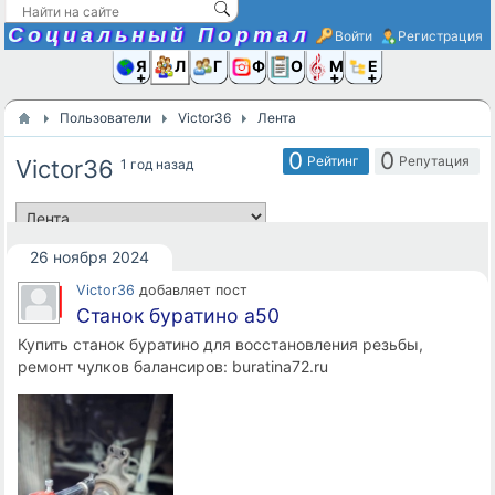
Социальный Портал
Войти
Регистрация
Я и
Люди
Группы
Фото
Объявлени
Музыка,D
Ещё
Пользователи
Victor36
Лента
0
0
Рейтинг
Репутация
Victor36
1 год назад
26 ноября 2024
Victor36
добавляет пост
Станок буратино а50
Купить станок буратино для восстановления резьбы,
ремонт чулков балансиров: buratina72.ru