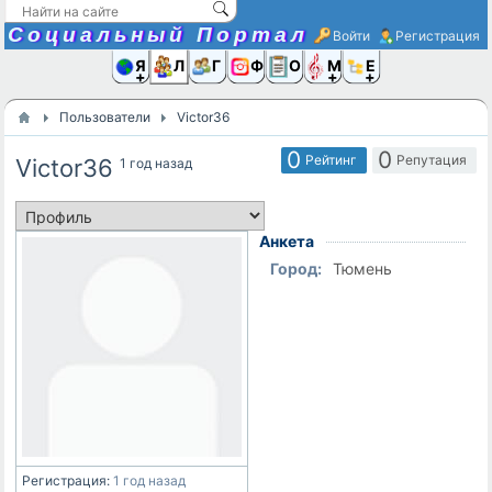
Социальный Портал
Войти
Регистрация
Я и
Люди
Группы
Фото
Объявлени
Музыка,D
Ещё
Пользователи
Victor36
0
0
Рейтинг
Репутация
Victor36
1 год назад
Анкета
Город:
Тюмень
Регистрация:
1 год назад