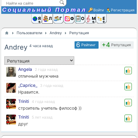
Социальный Портал
Войти
Регистрация
Я и
Люди
Группы
Фото
Объявлени
Музыка,D
Ещё
Пользователи
Andrey
Репутация
6
+4
Рейтинг
Репутация
Andrey
4 часа назад
Angela
2 года назад
отличный мужчина
_Caprice_
3 года назад
Нравится.
Triniti
4 года назад
строитель учитель философ ))
Triniti
5 лет назад
друг