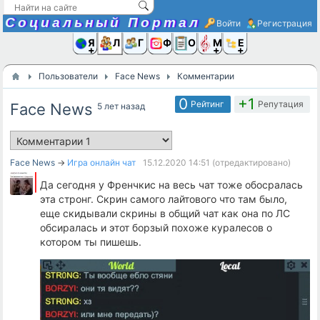
Социальный Портал
Войти
Регистрация
Я и
Люди
Группы
Фото
Объявлени
Музыка,D
Ещё
Пользователи
Face News
Комментарии
0
+1
Рейтинг
Репутация
Face News
5 лет назад
Face News
→
Игра онлайн чат
15.12.2020
14:51
(отредактировано)
Да сегодня у Френчкис на весь чат тоже обосралась
эта стронг. Скрин самого лайтового что там было,
еще скидывали скрины в общий чат как она по ЛС
обсиралась и этот борзый похоже куралесов о
котором ты пишешь.