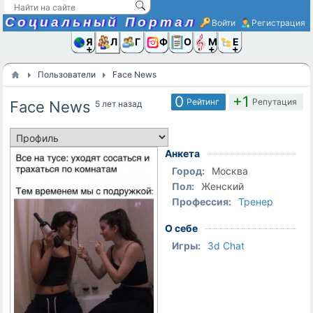
Социальный Портал
Войти
Регистрация
Я и
Люди
Группы
Фото
Объявлени
Музыка,D
Ещё
Пользователи
Face News
0
+1
Рейтинг
Репутация
Face News
5 лет назад
Анкета
Город:
Москва
Пол:
Женский
Профессия:
Тренер
О себе
Игры:
3d Chat