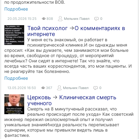
по продолжительности ВОВ.
Подробнее
20.05.2026
15:25
808
Мельник Павел
0
Твой психолог
→
​О комментариях в
интернете
У меня есть знакомый, он работает в
психиатрической клинике.И он однажды меня
спросил: «Как вы думаете, чем занимаются мои больные
во время, свободное от процедур, от мероприятий
лечебных? Они сидят в интернете! Так что знайте, что
всегда часть ваших корреспондентов, это мои пациенты. И
не реагируйте так болезненно.
Подробнее
13.05.2026
16:50
367
Мельник Павел
0
Церковь
→
Клиническая смерть
ученного
Смерть на 8 минутученый рассказал, что
реально происходит после ухода» Как советский
инженер пережил околосмертный опыт и получил
уникальные знанияИногда реальность переписывает
сценарии, которые мы привыкли видеть лишь в
фантастике.