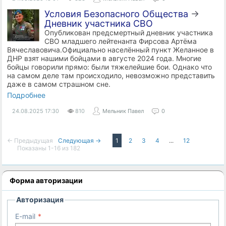
Условия Безопасного Общества
→
Дневник участника СВО
Опубликован предсмертный дневник участника
СВО младшего лейтенанта Фирсова Артёма
Вячеславовича.Официально населённый пункт Желанное в
ДНР взят нашими бойцами в августе 2024 года. Многие
бойцы говорили прямо: были тяжелейшие бои. Однако что
на самом деле там происходило, невозможно представить
даже в самом страшном сне.
Подробнее
24.08.2025
17:30
810
Мельник Павел
0
← Предыдущая
Следующая →
1
2
3
4
...
12
Показаны 1-16 из 182
Форма авторизации
Авторизация
E-mail