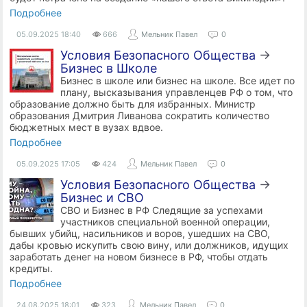
Подробнее
05.09.2025
18:40
666
Мельник Павел
0
Условия Безопасного Общества
→
Бизнес в Школе
Бизнес в школе или бизнес на школе. Все идет по
плану, высказывания управленцев РФ о том, что
образование должно быть для избранных. Министр
образования Дмитрия Ливанова сократить количество
бюджетных мест в вузах вдвое.
Подробнее
05.09.2025
17:05
424
Мельник Павел
0
Условия Безопасного Общества
→
Бизнес и СВО
СВО и Бизнес в РФ Следящие за успехами
участников специальной военной операции,
бывших убийц, насильников и воров, ушедших на СВО,
дабы кровью искупить свою вину, или должников, идущих
заработать денег на новом бизнесе в РФ, чтобы отдать
кредиты.
Подробнее
24.08.2025
18:01
323
Мельник Павел
0