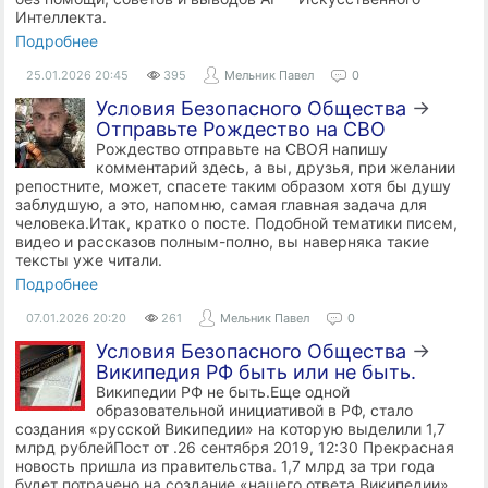
Интеллекта.
Подробнее
25.01.2026
20:45
395
Мельник Павел
0
Условия Безопасного Общества
→
Отправьте Рождество на СВО
Рождество отправьте на СВОЯ напишу
комментарий здесь, а вы, друзья, при желании
репостните, может, спасете таким образом хотя бы душу
заблудшую, а это, напомню, самая главная задача для
человека.Итак, кратко о посте. Подобной тематики писем,
видео и рассказов полным-полно, вы наверняка такие
тексты уже читали.
Подробнее
07.01.2026
20:20
261
Мельник Павел
0
Условия Безопасного Общества
→
Википедия РФ быть или не быть.
Википедии РФ не быть.Еще одной
образовательной инициативой в РФ, стало
создания «русской Википедии» на которую выделили 1,7
млрд рублейПост от .26 сентября 2019, 12:30 Прекрасная
новость пришла из правительства. 1,7 млрд за три года
будет потрачено на создание «нашего ответа Википедии».