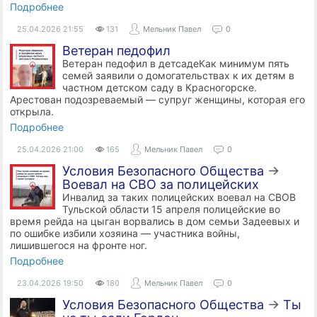
Подробнее
25.04.2026
21:55
131
Мельник Павел
0
Ветеран педофил
Ветеран педофил в детсадеКак минимум пять
семей заявили о домогательствах к их детям в
частном детском саду в Красногорске.
Арестован подозреваемый — супруг женщины, которая его
открыла.
Подробнее
25.04.2026
21:00
165
Мельник Павел
0
Условия Безопасного Общества
→
Воевал на СВО за полицейских
Инвалид за таких полицейских воевал на СВОВ
Тульской области 15 апреля полицейские во
время рейда на цыган ворвались в дом семьи Задеевых и
по ошибке избили хозяина — участника войны,
лишившегося на фронте ног.
Подробнее
23.04.2026
19:50
180
Мельник Павел
0
Условия Безопасного Общества
→
Ты