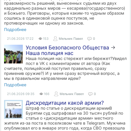
правомерность решений, вынесенных судьями из двух
кардинально разных миров — кесарева(государственного)
и Божьего. Приговоры, которые каким-то чудным образом
сошлись в одинаковой оценке поступков, не
противоречащих ни одному из законов.
Подробнее
21.06.2026
17:22
153
Мельник Павел
0
Условия Безопасного Общества
→
Наша полиция нас
Наша полиция нас стережет или бережет?Увидел
пост в VK с комментарием от автора (Как
считаете, полицейский поступил правильно, сразу
применив оружие?) И у меня сразу встречный вопрос, а
мы в правильном направлении идем?
Подробнее
21.06.2026
09:35
166
Мельник Павел
0
Дискредитации какой армии?
Штраф по статье о дискредитации армииВ
Бурятии суд оштрафовал на 30 тысяч рублей по
статье о «дискредитации армии» местного
жителя из-за поста в поселковом чате в Telegram. Мужчина
опубликовал его в январе этого года, когда СВО превзошла