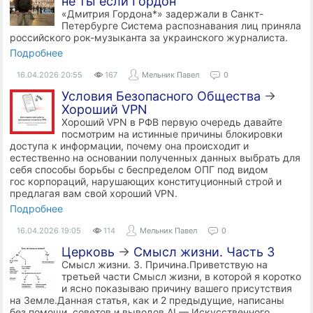
не ты если Гордон
«Дмитрия Гордона*» задержали в Санкт-
Петербурге Система распознавания лиц приняла
российского рок-музыканта за украинского журналиста.
Подробнее
16.04.2026
20:55
167
Мельник Павел
0
Условия Безопасного Общества
→
Хороший VPN
Хороший VPN в РФВ первую очередь давайте
посмотрим на истинные причины блокировки
доступа к информации, почему она происходит и
естественно на основании полученных данных выбрать для
себя способы борьбы с беспределом ОПГ под видом
гос корпораций, нарушающих конституционный строй и
предлагая вам свой хороший VPN.
Подробнее
16.04.2026
19:05
114
Мельник Павел
0
Церковь
→
Смысл жизни. Часть 3
Смысл жизни. 3. Причина.Приветствую на
третьей части Смысл жизни, в которой я коротко
и ясно показываю причину вашего присутствия
на Земле.Данная статья, как и 2 предыдущие, написаны
без помощи, советов и выводов AI — Искусственного