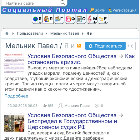
Социальный Портал
Войти
Регистрация
Я и
Люди
Группы
Фото
Объявлени
Музыка,D
Ещё
Пользователи
Мельник Павел
Я и
Мельник Павел
/
Я и
RSS
Подписаться
0
Условия Безопасного Общества
→
Как
остановить кризис.
Выход из мертвого пике найден?Все наблюдаем
упадок морали, подмену ценностей и, как
следствие, глубокий экономический и демографический
кризис. Только глупцы, враги и черти могут говорить об
этом падении как о каком-то «достижении».
Подробнее
03.08.2026
09:05
165
Мельник Павел
0
Условия Безопасного Общества
→
Беспредел в Государственном и
Церковном судах РФ
Суд кесаря и суд Божий: беспредел в
двух параллельных мирах Давайте разберем