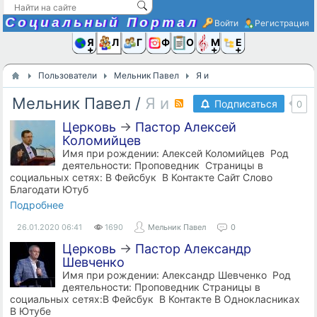
Социальный Портал
Войти
Регистрация
Я и
Люди
Группы
Фото
Объявлени
Музыка,D
Ещё
Пользователи
Мельник Павел
Я и
Мельник Павел
/
Я и
RSS
Подписаться
0
Церковь
→
Пастор Алексей
Коломийцев
Имя при рождении: Алексей Коломийцев Род
деятельности: Проповедник Страницы в
социальных сетях: В Фейсбук В Контакте Сайт Слово
Благодати Ютуб
Подробнее
26.01.2020
06:41
1690
Мельник Павел
0
Церковь
→
Пастор Александр
Шевченко
Имя при рождении: Александр Шевченко Род
деятельности: Проповедник Страницы в
социальных сетях:В Фейсбук В Контакте В Однокласниках
В Ютубе