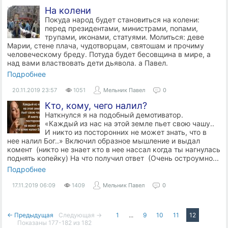
На колени
Покуда народ будет становиться на колени:
перед президентами, министрами, попами,
трупами, иконами, статуями. Молиться: деве
Марии, стене плача, чудотворцам, святошам и прочиму
человеческому бреду. Потуда будет бесовщина в мире, а
над вами властвовать дети дьявола. а Павел.
Подробнее
20.11.2019
23:57
1051
Мельник Павел
0
Кто, кому, чего налил?
Наткнулся я на подобный демотиватор.
«Каждый из нас на этой земле пьет свою чашу..
И никто из посторонних не может знать, что в
нее налил Бог..» Включил образное мышление и выдал
комент (никто не знает кто в нее нассал когда ты нагнулась
поднять копейку) На что получил ответ (Очень остроумно...
Подробнее
17.11.2019
06:09
1409
Мельник Павел
0
← Предыдущая
Следующая →
1
...
9
10
11
12
Показаны 177-182 из 182