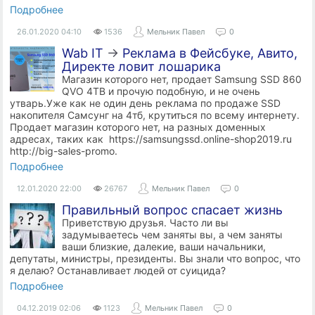
Подробнее
26.01.2020
04:10
1536
Мельник Павел
0
Wab IT
→
Реклама в Фейсбуке, Авито,
Директе ловит лошарика
Магазин которого нет, продает Samsung SSD 860
QVO 4ТB и прочую подобную, и не очень
утварь.Уже как не один день реклама по продаже SSD
накопителя Самсунг на 4тб, крутиться по всему интернету.
Продает магазин которого нет, на разных доменных
адресах, таких как https://samsungssd.online-shop2019.ru
http://big-sales-promo.
Подробнее
12.01.2020
22:00
26767
Мельник Павел
0
Правильный вопрос спасает жизнь
Приветствую друзья. Часто ли вы
задумываетесь чем заняты вы, а чем заняты
ваши близкие, далекие, ваши начальники,
депутаты, министры, президенты. Вы знали что вопрос, что
я делаю? Останавливает людей от суицида?
Подробнее
04.12.2019
02:06
1123
Мельник Павел
0