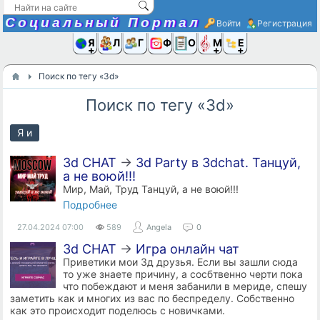
Социальный Портал
Войти
Регистрация
Я и
Люди
Группы
Фото
Объявлени
Музыка,D
Ещё
Поиск по тегу «3d»
Поиск по тегу «3d»
Я и
3d CHAT
→
3d Party в 3dchat. Танцуй,
а не воюй!!!
Мир, Май, Труд Танцуй, а не воюй!!!
Подробнее
27.04.2024
07:00
589
Angela
0
3d CHAT
→
Игра онлайн чат
Приветики мои 3д друзья. Если вы зашли сюда
то уже знаете причину, а сосбтвенно черти пока
что побеждают и меня забанили в мериде, спешу
заметить как и многих из вас по беспределу. Собственно
как это происходит поделюсь с новичками.