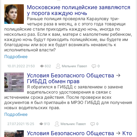
Московские полицейские заявляются
у порога каждую ночь
Раньше полиция проверяла Караулову три-
четыре раза в месяц, а с этого года товарищи
полицейские стали приходить каждую ночь, иногда по
несколько раз. Если к вам, матери с малолетним ребенком,
каждую ночь будут приходить полицейские, вы будете им
благодарны или все же будет возникать ненависть к
исполнительной власти?
Подробнее
10.01.2022
21:50
602
Мельник Павел
0
Условия Безопасного Общества
→
ГИБДД обмен прав
Я обратился в ГИБДД с заявлением о замене
водительского удостоверения в связи с
истечением срока действия. После проверки всех
документов я был приглашён в МРЭО ГИБДД для получения
новых водительских прав.
Подробнее
27.07.2021
15:25
913
Мельник Павел
0
Условия Безопасного Общества
→
Кто