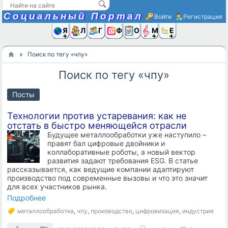
Социальный Портал
Войти
Регистрация
Я и
Люди
Группы
Фото
Объявлени
Музыка,D
Ещё
Поиск по тегу «чпу»
Поиск по тегу «чпу»
Посты
Технологии против устаревания: как не
отстать в быстро меняющейся отрасли
Будущее металлообработки уже наступило –
правят бал цифровые двойники и
коллаборативные роботы, а новый вектор
развития задают требования ESG. В статье
рассказывается, как ведущие компании адаптируют
производство под современные вызовы и что это значит
для всех участников рынка.
Подробнее
металлообработка
,
чпу
,
производство
,
цифровизация
,
индустрия