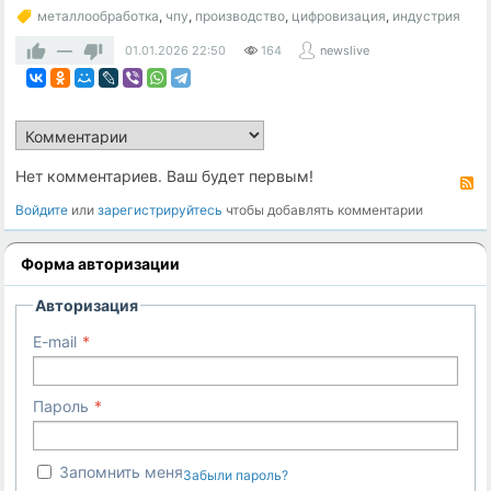
металлообработка
,
чпу
,
производство
,
цифровизация
,
индустрия
—
01.01.2026
22:50
164
newslive
Нет комментариев. Ваш будет первым!
R
Войдите
или
зарегистрируйтесь
чтобы добавлять комментарии
Форма авторизации
Авторизация
E-mail
Пароль
Запомнить меня
Забыли пароль?