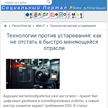
Социальный Портал
Войти
Регистрация
Я и
Люди
Группы
Фото
Объявлени
Музыка,D
Ещё
Лента блогов
Wab IT
Технологии против устаревания: как не
Технологии против устаревания: как
не отстать в быстро меняющейся
отрасли
Будущее металлообработки уже наступило – правят бал
цифровые двойники и коллаборативные роботы, а новый
вектор развития задают требования ESG. В статье