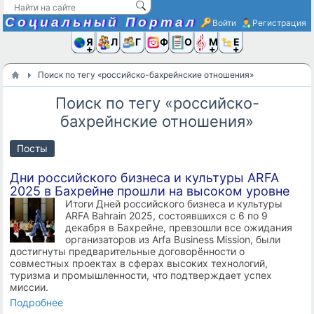
Социальный Портал
Войти
Регистрация
Я и
Люди
Группы
Фото
Объявлени
Музыка,D
Ещё
Поиск по тегу «российско-бахрейнские отношения»
Поиск по тегу «российско-
бахрейнские отношения»
Посты
Дни российского бизнеса и культуры ARFA
2025 в Бахрейне прошли на высоком уровне
Итоги Дней российского бизнеса и культуры
ARFA Bahrain 2025, состоявшихся с 6 по 9
декабря в Бахрейне, превзошли все ожидания
организаторов из Arfa Business Mission, были
достигнуты предварительные договорённости о
совместных проектах в сферах высоких технологий,
туризма и промышленности, что подтверждает успех
миссии.
Подробнее