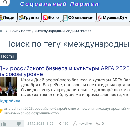
Социальный Портал
Люди
Группы
Фото
Объявления
Музыка,Dj
Поиск по тегу «международный модный показ»
Поиск по тегу «международны
Посты
Дни российского бизнеса и культуры ARFA 2025
высоком уровне
Итоги Дней российского бизнеса и культуры ARFA Bah
декабря в Бахрейне, превзошли все ожидания организа
были достигнуты предварительные договорённости о
высоких технологий, туризма и промышленности, что
Подробнее
arfa bahrain 2025
,
российско-бахрейнские отношения
,
международный м
экономическое сотрудничество
—
24.12.2025
16:23
130
newslive
0