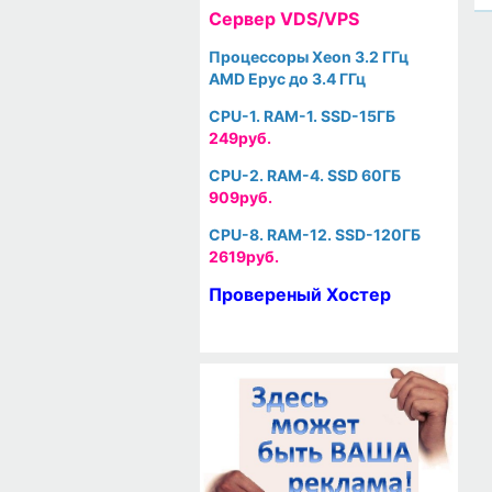
Cервер VDS/VPS
Процессоры Xeon 3.2 ГГц
AMD Epyc до 3.4 ГГц
CPU-1. RAM-1. SSD-15ГБ
249руб.
CPU-2. RAM-4. SSD 60ГБ
909руб.
CPU-8. RAM-12. SSD-120ГБ
2619руб.
Провереный Хостер