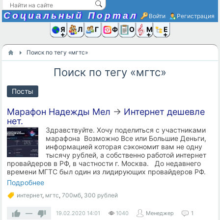
Социальный Портал
Войти
Регистрация
Я и
Люди
Группы
Фото
Объявлени
Музыка,D
Ещё
Поиск по тегу «мгтс»
Поиск по тегу «мгтс»
Посты
Марафон Надежды Мел
→
Интернет дешевле
нет.
Здравствуйте. Хочу поделиться с участниками
марафона Возможно Все или Большие Деньги,
информацией которая сэкономит вам не одну
тысячу рублей, а собственно работой интернет
провайдеров в РФ, в частности г. Москва. До недавнего
времени МГТС был один из лидирующих провайдеров РФ.
Подробнее
интернет
,
мгтс
,
700мб
,
300 рублей
—
19.02.2020
14:01
1040
Менеджер
1