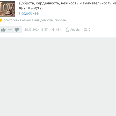
Доброта, сердечность, нежность и внимательность н
друг к другу.
Подробнее
психология отношений
,
доброта
,
любовь
—
28.12.2024
15:57
484
Angela
0