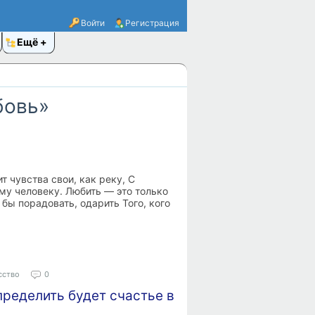
Войти
Регистрация
Ещё
бовь»
т чувства свои, как реку, С
му человеку. Любить — это только
бы порадовать, одарить Того, кого
сство
0
ределить будет счастье в