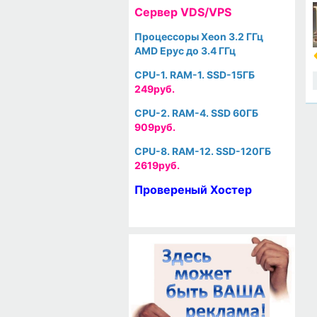
Cервер VDS/VPS
Процессоры Xeon 3.2 ГГц
AMD Epyc до 3.4 ГГц
CPU-1. RAM-1. SSD-15ГБ
249руб.
CPU-2. RAM-4. SSD 60ГБ
909руб.
CPU-8. RAM-12. SSD-120ГБ
2619руб.
Провереный Хостер