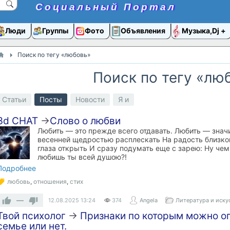
Социальный Портал
Люди
Группы
Фото
Объявления
Музыка,Dj
Поиск по тегу «любовь»
Поиск по тегу «лю
Статьи
Посты
Новости
Я и
3d CHAT
→
​Слово о любви
Любить — это прежде всего отдавать. Любить — значи
весенней щедростью расплескать На радость близко
глаза открыть И сразу подумать еще с зарею: Ну чем 
любишь ты всей душою?!
Подробнее
любовь
,
отношения
,
стих
—
12.08.2025
13:24
374
Angela
Литература и иску
Твой психолог
→
Признаки по которым можно оп
семье или нет.