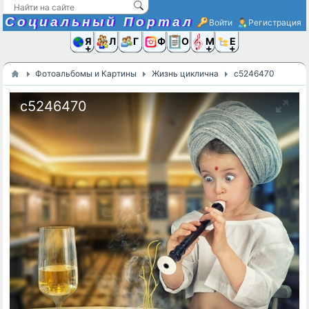
Социальный Портал
Войти
Регистрация
Я и
Люди
Группы
Фото
Объявлени
Музыка,D
Ещё
Фотоальбомы и Картины
Жизнь циклична
c5246470
c5246470