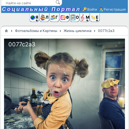
Социальный Портал
Войти
Регистрация
Я и
Люди
Группы
Фото
Объявлени
Музыка,D
Ещё
Фотоальбомы и Картины
Жизнь циклична
0077c2a3
0077c2a3