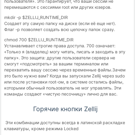
пользователя». Это гарантирует, что ваши сессии не
перемешаются с сессиями root или других юзеров.
mkdir -p $ZELLIJ_RUNTIME_DIR
Создает эту самую папку на диске (если её еще нет).
Флаг -p позволяет создать всю цепочку папок сразу.
chmod 700 $ZELLIJ_RUNTIME_DIR
Устанавливает строгие права доступа. 700 означает:
«Только я (владелец) могу читать, писать и заходить в эту
папку». Это защита: другие пользователи сервера не
смогут «подсмотреть» за вашим терминалом или
перехватить вашу сессию через временные файлы.Зачем
это было нужно вам? Когда вы запускали Zellij через sudo
или после установки root-ом, в системе остались файлы,
которыми обычный пользователь не мог управлять. Эти
команды создают «чистую песочницу» лично для вас.
Горячие кнопки Zellij
Эти комбинации доступны всегда в латинской раскладке
клавиатуры, кроме режима Locked