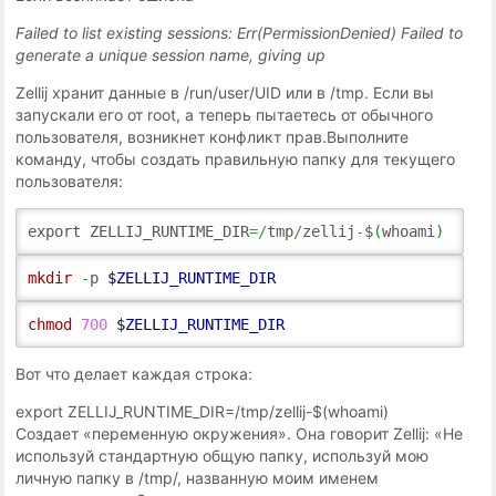
Failed to list existing sessions: Err(PermissionDenied) Failed to
generate a unique session name, giving up
Zellij хранит данные в /run/user/UID или в /tmp. Если вы
запускали его от root, а теперь пытаетесь от обычного
пользователя, возникнет конфликт прав.Выполните
команду, чтобы создать правильную папку для текущего
пользователя:
export ZELLIJ_RUNTIME_DIR
=/
tmp
/
zellij
-
$
(
whoami
)
mkdir
-
p
$ZELLIJ_RUNTIME_DIR
chmod
700
$ZELLIJ_RUNTIME_DIR
Вот что делает каждая строка:
export ZELLIJ_RUNTIME_DIR=/tmp/zellij-$(whoami)
Создает «переменную окружения». Она говорит Zellij: «Не
используй стандартную общую папку, используй мою
личную папку в /tmp/, названную моим именем