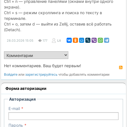
Ctrl + n — управление панелями (окнами внутри одного
экрана).
Ctrl + s — режим скроллинга и поиска по тексту в
терминале.
Ctrl + o, затем d — выйти из Zellij, оставив всё работать
(Detach).
28.03.2026
15:05
177
Lit
Нет комментариев. Ваш будет первым!
R
Войдите
или
зарегистрируйтесь
чтобы добавлять комментарии
Форма авторизации
Авторизация
E-mail
Пароль