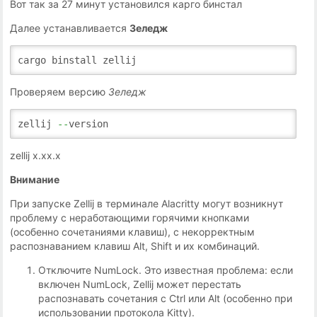
Вот так за 27 минут установился карго бинстал
Далее устанавливается
Зеледж
cargo binstall zellij
Проверяем версию
Зеледж
zellij
--
version
zellij х.хх.х
Внимание
При запуске Zellij в терминале Alacritty могут возникнут
проблему с неработающими горячими кнопками
(особенно сочетаниями клавиш), с некорректным
распознаванием клавиш Alt, Shift и их комбинаций.
Отключите NumLock. Это известная проблема: если
включен NumLock, Zellij может перестать
распознавать сочетания с Ctrl или Alt (особенно при
использовании протокола Kitty).