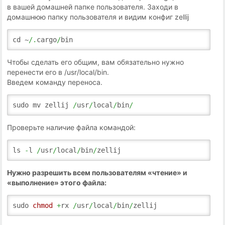
в вашей домашней папке пользователя. Заходи в
домашнюю папку пользователя и видим конфиг zellij
cd ~
/.
cargo
/
bin
Чтобы сделать его общим, вам обязательно нужно
перенести его в /usr/local/bin.
Введем команду переноса.
sudo mv zellij
/
usr
/
local
/
bin
/
Проверьте наличие файла командой:
ls
-
l
/
usr
/
local
/
bin
/
zellij
Нужно разрешить всем пользователям «чтение» и
«выполнение» этого файла:
sudo
chmod
+
rx
/
usr
/
local
/
bin
/
zellij