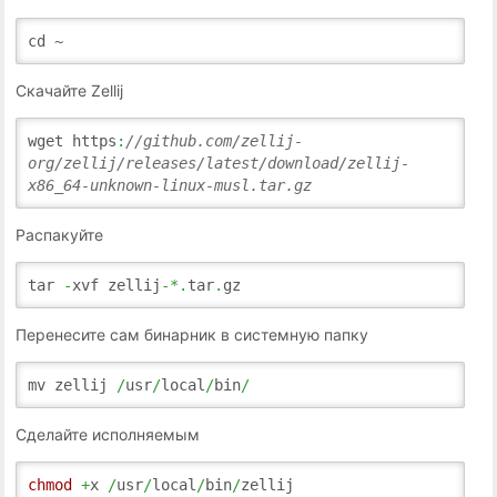
cd ~
Скачайте Zellij
wget https
:
//github.com/zellij-
org/zellij/releases/latest/download/zellij-
x86_64-unknown-linux-musl.tar.gz
Распакуйте
tar
-
xvf zellij
-*.
tar
.
gz
Перенесите сам бинарник в системную папку
mv zellij
/
usr
/
local
/
bin
/
Сделайте исполняемым
chmod
+
x
/
usr
/
local
/
bin
/
zellij