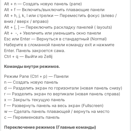
Alt + n — Создать новую панель (pane)
Alt + f — Включить/выключить плавающие панели
Alt + h, j, k, l или стрелки — Переместить фокус (влево /
вниз / вверх / вправо)
Alt + [, ] — Переключить раскладку панелей ( layouts)
Alt + -, + Увеличить или уменьшить окно панели
Esc или Enter — Вернуться в стандартный (Normal)
Наберите в сломанной панели команду exit и нажмите
Enter. Панель закроется сама.
Ctrl + q — Выйти из Zellij
Команды внутри режимов.
Режим Pane (Ctrl + p) — Панели
n — Создать новую панель
d — Разделить экран по горизонтали (новая панель снизу)
r — Разделить экран по вертикали (новая панель справа)
x — Закрыть текущую панель
f — Развернуть панель на весь экран (Fullscreen)
w — Сделать панель плавающей / вернуть на место
c — Переименовать панель
Переключение режимов (Главные команды)