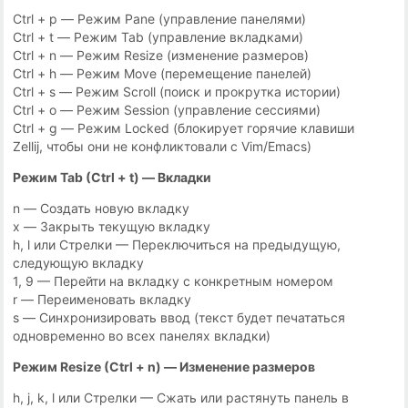
Ctrl + p — Режим Pane (управление панелями)
Ctrl + t — Режим Tab (управление вкладками)
Ctrl + n — Режим Resize (изменение размеров)
Ctrl + h — Режим Move (перемещение панелей)
Ctrl + s — Режим Scroll (поиск и прокрутка истории)
Ctrl + o — Режим Session (управление сессиями)
Ctrl + g — Режим Locked (блокирует горячие клавиши
Zellij, чтобы они не конфликтовали с Vim/Emacs)
Режим Tab (Ctrl + t) — Вкладки
n — Создать новую вкладку
x — Закрыть текущую вкладку
h, l или Стрелки — Переключиться на предыдущую,
следующую вкладку
1, 9 — Перейти на вкладку с конкретным номером
r — Переименовать вкладку
s — Синхронизировать ввод (текст будет печататься
одновременно во всех панелях вкладки)
Режим Resize (Ctrl + n) — Изменение размеров
h, j, k, l или Стрелки — Сжать или растянуть панель в