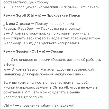
соответствующую сторону
+, — Пропорционально увеличить или уменьшить панель
Режим Scroll (Ctrl + s) — Прокрутка и Поиск
j, k или Стрелки — Прокрутка вверх, вниз
PageUp, PageDown — Прокрутка на страницу
s — Открыть строку поиска по истории терминала
e — Открыть весь буфер вывода в текстовом редакторе
(например, в Vim) для удобного копирования
Режим Session (Ctrl + o) — Сессии
d — Отключиться от сессии (Detach), оставив её работать
в фоне
w — Открыть Session Manager (удобный графический
менеджер для переключения между сессиями)
Если вы хотите полностью перенастроить под себя
кнопки (например, заменить Ctrl на Alt, чтобы не ломать
сочетания в Vim), это можно сделать в файле
~/.config/zellij/config.kdl
Ctrl + t — управление табами (вкладками).