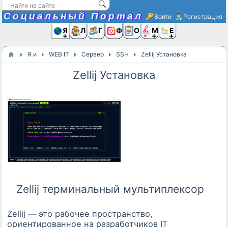
Социальный Портал
Войти
Регистрация
Я и
Люди
Группы
Фото
Объявлени
Музыка,D
Ещё
Я и
WEB IT
Сервер
SSH
​Zellij Установка
​Zellij Установка
Zellij терминальный мультиплексор
Zellij — это рабочее пространство,
ориентированное на разработчиков IT