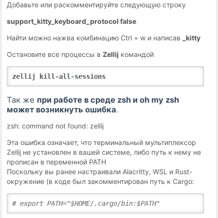
Добавьте или раскомментируйте следующую строку
support_kitty_keyboard_protocol false
Найти можно нажва комбинацию Ctrl + w и написав
_kitty
Остановите все процессы в
Zellij
командой
zellij kill
-
all
-
sessions
Так же
при работе в среде
zsh и oh my zsh
может возникнуть ошибка
.
zsh: command not found: zellij
Эта ошибка означает, что терминальный мультиплексор
Zellij не установлен в вашей системе, либо путь к нему не
прописан в переменной PATH
Поскольку вы ранее настраивали Alacritty, WSL и Rust-
окружение (в коде был закомментирован путь к Cargo:
# export PATH="$HOME/.cargo/bin:$PATH"