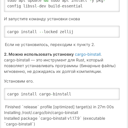
sudo apt update
&&
sudo apt install
-
y pkg
-
config libssl
-
dev build
-
essential
И запустите команду установки снова
cargo install
--
locked zellij
Если не установилось, переходим к пункту 2.
2. Можно использовать установку
cargo-binstall
.
cargo-binstall — это инструмент для Rust, который
позволяет устанавливать программы (бинарные файлы)
мгновенно, не дожидаясь их долгой компиляции.
Установим его.
cargo install cargo
-
binstall
Finished `release` profile [optimized] target(s) in 27m 00s
Installing /root/.cargo/bin/cargo-binstall
Installed package `cargo-binstall v1.17.9` (executable
`cargo-binstall`)