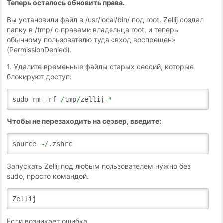
Теперь осталось обновить права.
Вы установили файл в /usr/local/bin/ под root. Zellij создал
папку в /tmp/ с правами владельца root, и теперь
обычному пользователю туда «вход воспрещен»
(PermissionDenied).
1. Удалите временные файлы старых сессий, которые
блокируют доступ:
sudo rm
-
rf
/
tmp
/
zellij
-*
Чтобы не перезаходить на сервер, введите:
source ~
/.
zshrc
Запускать Zellij под любым пользователем нужно без
sudo, просто командой.
Zellij
Если возникает ошибка