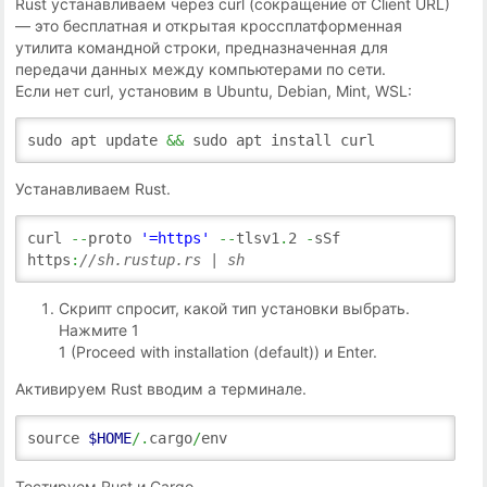
Rust устанавливаем через curl (сокращение от Client URL)
— это бесплатная и открытая кроссплатформенная
утилита командной строки, предназначенная для
передачи данных между компьютерами по сети.
Если нет curl, установим в Ubuntu, Debian, Mint, WSL:
sudo apt update
&&
sudo apt install curl
Устанавливаем Rust.
curl
--
proto
'=https'
--
tlsv1
.
2
-
sSf
https
:
//sh.rustup.rs | sh
Скрипт спросит, какой тип установки выбрать.
Нажмите 1
1 (Proceed with installation (default)) и Enter.
Активируем Rust вводим а терминале.
source
$HOME
/.
cargo
/
env
Тестируем Rust и Cargo.