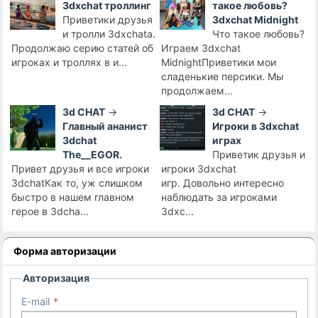
3dxchat троллинг
такое любовь?
Приветики друзья
3dxchat Midnight
и тролли 3dxchata.
Что такое любовь?
Продолжаю серию статей об
Играем 3dxchat
игроках и троллях в и...
MidnightПриветики мои
сладенькие персики. Мы
продолжаем...
3d CHAT
→
3d CHAT
→
Главный ананист
Игроки в 3dxchat
3dchat
играх
The__EGOR.
Приветик друзья и
Привет друзья и все игроки
игроки 3dxchat
3dchatКак то, уж слишком
игр. Довольно интересно
быстро в нашем главном
наблюдать за игроками
герое в 3dcha...
3dxc...
Форма авторизации
Авторизация
E-mail