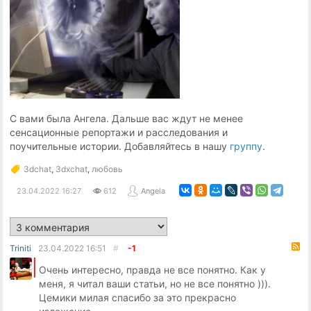
С вами была Ангела. Дальше вас ждут не менее
сенсационные репортажи и расследования и
поучительные истории. Добавляйтесь в нашу
группу
.
3dchat
,
3dxchat
,
любовь
23.04.2022
16:27
612
Angela
R
Triniti
23.04.2022
16:51
#
-1
Очень интересно, правда не все понятно. Как у
меня, я читал ваши статьи, но не все понятно ))).
Цемики милая спасибо за это прекрасно