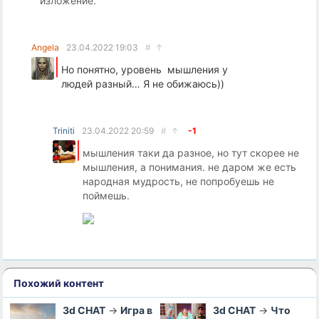
изложение.
Angela
23.04.2022
19:03
#
↑
Но понятно, уровень мышления у
людей разный… Я не обижаюсь))
Triniti
23.04.2022
20:59
#
↑
-1
мышления таки да разное, но тут скорее не
мышления, а понимания. не даром же есть
народная мудрость, не попробуешь не
поймешь.
Похожий контент
3d CHAT
→
Игра в
3d CHAT
→
Что