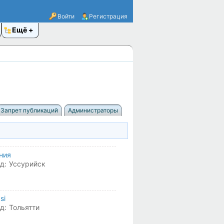
Войти
Регистрация
Ещё
Запрет публикаций
Администраторы
ния
д:
Уссурийск
si
д:
Тольятти