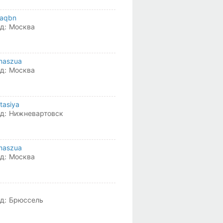
raqbn
д:
Москва
maszua
д:
Москва
tasiya
д:
Нижневартовск
maszua
д:
Москва
д:
Брюссель