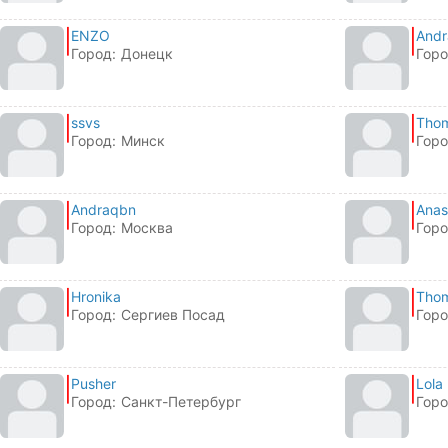
ENZO
And
Город:
Донецк
Горо
ssvs
Tho
Город:
Минск
Горо
Andraqbn
Anas
Город:
Москва
Горо
Hronika
Tho
Город:
Сергиев Посад
Горо
Pusher
Lola
Город:
Санкт-Петербург
Горо