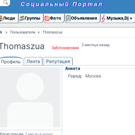
Социальный Портал
Люди
Группы
Фото
Объявления
Музыка,Dj
Пользователи
Thomaszua
Thomaszua
2 месяца назад
Заблокирован
Лента
Репутация
Профиль
Анкета
Город:
Москва
Регистрация:
2 месяца назад