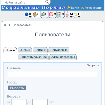
Социальный Портал
Войти
Регистрация
Я и
Люди
Группы
Фото
Объявлени
Музыка,D
Ещё
Пользователи
Пользователи
Онлайн
Рейтинг
Популярные
Новые
Запрет публикаций
Администраторы
Закрыть
Никнейм
Город
Выбрать
Возраст
от
до
лет