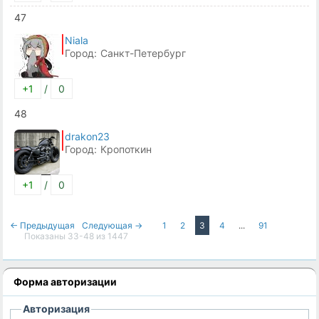
47
Niala
Город:
Санкт-Петербург
+1
/
0
48
drakon23
Город:
Кропоткин
+1
/
0
← Предыдущая
Следующая →
1
2
3
4
...
91
Показаны 33-48 из 1447
Форма авторизации
Авторизация