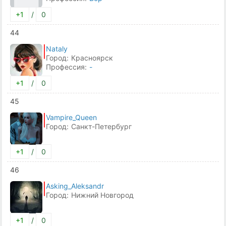
+1
/
0
44
Nataly
Город:
Красноярск
Профессия:
-
+1
/
0
45
Vampire_Queen
Город:
Санкт-Петербург
+1
/
0
46
Asking_Aleksandr
Город:
Нижний Новгород
+1
/
0