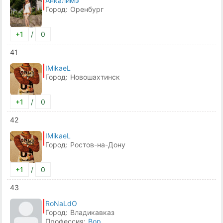
Анкалимэ
Город:
Оренбург
+1
/
0
41
IMikaeL
Город:
Новошахтинск
+1
/
0
42
IMikaeL
Город:
Ростов-на-Дону
+1
/
0
43
RoNaLdO
Город:
Владикавказ
Профессия:
Вор