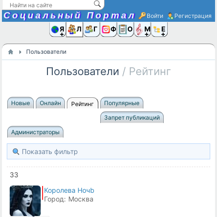
Социальный Портал
Войти
Регистрация
Я и
Люди
Группы
Фото
Объявлени
Музыка,D
Ещё
Пользователи
Пользователи
/ Рейтинг
Новые
Онлайн
Популярные
Рейтинг
Запрет публикаций
Администраторы
Показать фильтр
33
Королева Ночb
Город:
Москва