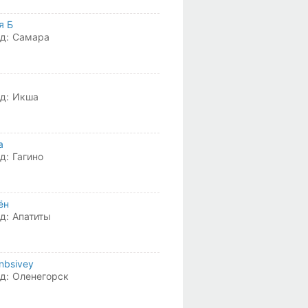
я Б
д:
Самара
д:
Икша
а
д:
Гагино
ён
д:
Апатиты
nbsivey
д:
Оленегорск