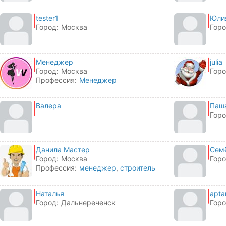
tester1
Юли
Город:
Москва
Горо
Менеджер
julia
Город:
Москва
Горо
Профессия:
Менеджер
Валера
Паш
Горо
Данила Мастер
Сем
Город:
Москва
Горо
Профессия:
менеджер
,
строитель
Наталья
apta
Город:
Дальнереченск
Горо