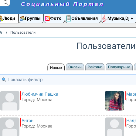
Социальный Портал
Люди
Группы
Фото
Объявления
Музыка,Dj
Пользователи
Пользователи
Онлайн
Рейтинг
Популярные
Новые
Показать фильтр
Любимчик Пашка
Мар
Город:
Москва
Горо
Антон
Над
Город:
Москва
Горо