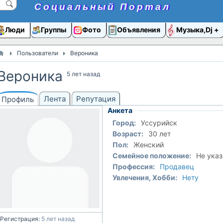
Социальный Портал
Люди
Группы
Фото
Объявления
Музыка,Dj
Пользователи
Вероника
Вероника
5 лет назад
Лента
Репутация
Профиль
Анкета
Город:
Уссурийск
Возраст:
30 лет
Пол:
Женский
Семейное положение:
Не указ
Профессия:
Продавец
Увлечения, Хобби:
Нету
Регистрация:
5 лет назад