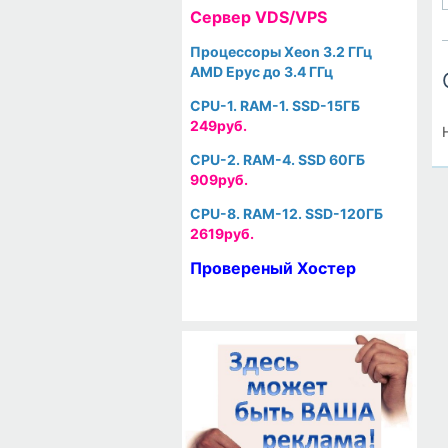
Cервер VDS/VPS
Процессоры Xeon 3.2 ГГц
AMD Epyc до 3.4 ГГц
CPU-1. RAM-1. SSD-15ГБ
249руб.
CPU-2. RAM-4. SSD 60ГБ
909руб.
CPU-8. RAM-12. SSD-120ГБ
2619руб.
Провереный Хостер