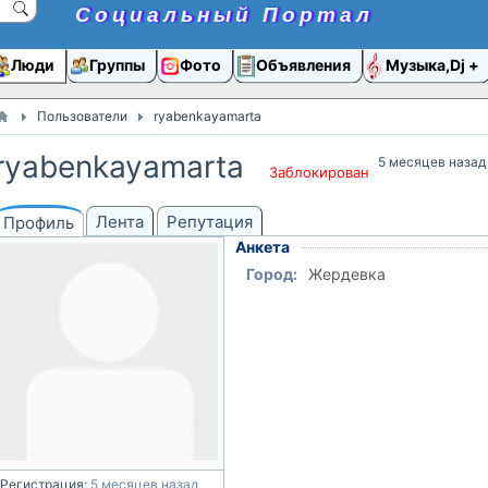
Социальный Портал
Люди
Группы
Фото
Объявления
Музыка,Dj
Пользователи
ryabenkayamarta
ryabenkayamarta
5 месяцев назад
Заблокирован
Лента
Репутация
Профиль
Анкета
Город:
Жердевка
Регистрация:
5 месяцев назад