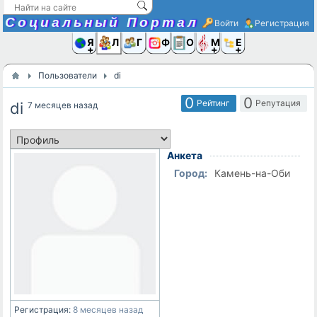
Социальный Портал
Войти
Регистрация
Я и
Люди
Группы
Фото
Объявлени
Музыка,D
Ещё
Пользователи
di
0
0
Рейтинг
Репутация
di
7 месяцев назад
Анкета
Город:
Камень-на-Оби
Регистрация:
8 месяцев назад